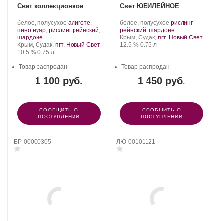
Свет коллекционное
Свет ЮБИЛЕЙНОЕ
Производитель:
.
Производитель:
.
белое, полусухое
алиготе
,
белое, полусухое
рислинг
Новый
Сорт
Новый
Сорт
.
пино нуар
,
рислинг рейнский
,
рейнский
,
шардоне
Свет.
.
винограда:
Свет.
Регион:
винограда:
шардоне
Крым, Судак,
пгт. Новый Свет
Регион:
Крепость
.
Объем
Крым, Судак,
пгт. Новый Свет
12.5 %
0.75 л
Крепость
.
Объем
10.5 %
0.75 л
Товар распродан
Товар распродан
1 100 руб.
1 450 руб.
СООБЩИТЬ О
СООБЩИТЬ О
ПОСТУПЛЕНИИ
ПОСТУПЛЕНИИ
БР-00000305
ЛЮ-00101121