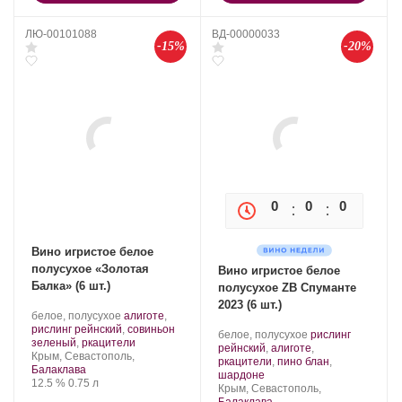
ЛЮ-00101088
ВД-00000033
-15%
-20%
0
0
0
0
Вино игристое белое
полусухое «Золотая
Вино игристое белое
Балка» (6 шт.)
полусухое ZB Спуманте
2023 (6 шт.)
Производитель:
.
белое, полусухое
алиготе
,
Золотая
Сорт
рислинг рейнский
,
совиньон
Производитель:
.
белое, полусухое
рислинг
Балка.
винограда:
.
зеленый
,
ркацители
Золотая
Сорт
рейнский
,
алиготе
,
Регион:
Крым, Севастополь,
Балка.
винограда:
ркацители
,
пино блан
,
Балаклава
.
шардоне
Крепость
.
Объем
12.5 %
0.75 л
Регион:
Крым, Севастополь,