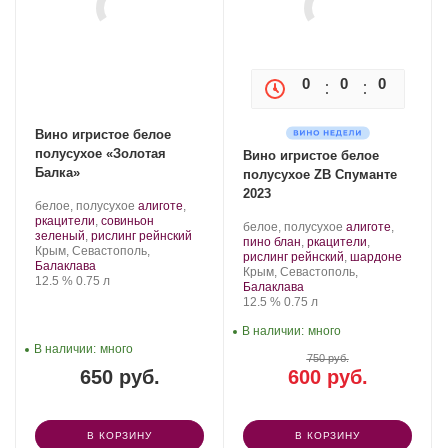
0
0
0
0
Вино игристое белое
полусухое «Золотая
Вино игристое белое
Балка»
полусухое ZB Спуманте
2023
Производитель:
.
белое, полусухое
алиготе
,
Золотая
Сорт
ркацители
,
совиньон
Производитель:
.
белое, полусухое
алиготе
,
Балка.
винограда:
.
зеленый
,
рислинг рейнский
Золотая
Сорт
пино блан
,
ркацители
,
Регион:
Крым, Севастополь,
Балка.
винограда:
.
рислинг рейнский
,
шардоне
Балаклава
Регион:
Крым, Севастополь,
Крепость
.
Объем
12.5 %
0.75 л
Балаклава
Крепость
.
Объем
12.5 %
0.75 л
В наличии:
много
В наличии:
много
750 руб.
650 руб.
600 руб.
В КОРЗИНУ
В КОРЗИНУ