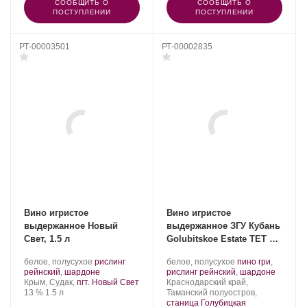
СООБЩИТЬ О
СООБЩИТЬ О
ПОСТУПЛЕНИИ
ПОСТУПЛЕНИИ
РТ-00003501
РТ-00002835
Вино игристое
Вино игристое
выдержанное Новый
выдержанное ЗГУ Кубань
Свет, 1.5 л
Golubitskoe Estate ТЕТ ДЕ
ШЕВАЛЬ
Производитель:
.
Производитель:
.
белое, полусухое
рислинг
белое, полусухое
пино гри
,
Новый
Сорт
.
Поместье
Сорт
.
рейнский
,
шардоне
рислинг рейнский
,
шардоне
Свет.
Регион:
винограда:
Голубицкое.
Регион:
винограда:
Крым, Судак,
пгт. Новый Свет
Краснодарский край,
Крепость
.
Объем
13 %
1.5 л
Таманский полуостров,
станица Голубицкая