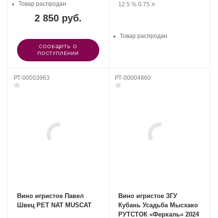
Товар распродан
Крепость
.
Объем
12.5 %
0.75 л
2 850 руб.
Товар распродан
СООБЩИТЬ О
ПОСТУПЛЕНИИ
РТ-00003963
РТ-00004860
Вино игристое Павел
Вино игристое ЗГУ
Швец PET NAT MUSCAT
Кубань Усадьба Мысхако
РУТСТОК «Феркаль» 2024