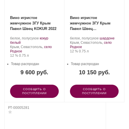
Вино игристое
Вино игристое
жемчужное ЗГУ Крым
жемчужное ЗГУ Крым
Павел Швец KOKUR 2022
Павел Швец
CHARDONNAY 2021
Производитель:
.
Производитель:
.
.
белое, полусухое
кокур
белое, полусухое
шардоне
UPPA
.
Сорт
UPPA
Регион:
Сорт
белый
Крым, Севастополь,
село
WINERY.
Регион:
винограда:
WINERY.
винограда:
Крым, Севастополь,
село
Родное
Крепость
.
Объем
Родное
12 %
0.75 л
Крепость
.
Объем
12 %
0.75 л
Товар распродан
Товар распродан
9 600 руб.
10 150 руб.
СООБЩИТЬ О
СООБЩИТЬ О
ПОСТУПЛЕНИИ
ПОСТУПЛЕНИИ
РТ-00005281