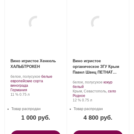
Вино игристое Хенкель
Вино игристое
ХАЛЬБТРОКЕН
органическое ЗГУ Крым
Павел Швец ПЕТНАТ
.
белое, полусухое
белые
«Кокур»
Сорт
европейские сорта
Производитель:
.
белое, полусухое
кокур
.
винограда:
винограда
UPPA
.
Сорт
белый
Регион:
Германия
WINERY.
Регион:
винограда:
Крым, Севастополь,
село
Крепость
.
Объем
11 %
0.75 л
Родное
Крепость
.
Объем
12 %
0.75 л
Товар распродан
Товар распродан
1 000 руб.
4 800 руб.