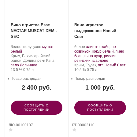
Вино игристое Esse
Вино игристое
NECTAR MUSCAT DEMI-
выдержанное Новый
SEC
Свет
Производитель:
.
Производитель:
.
белое, полусухое
мускат
белое
алиготе
,
каберне
Сатера/ESSE.
.
Сорт
Новый
Сорт
белый
совиньон
,
кокур белый
,
пино
Регион:
винограда:
Свет.
винограда:
Крым, Бахчисарайский
блан
,
пино нуар
,
рислинг
.
район, Долина реки Кача,
рейнский
,
шардоне
Регион:
село Долинное
Крым, Судак,
пгт. Новый Свет
Крепость
.
Объем
Крепость
.
Объем
13.5 %
0.75 л
10.5 %
0.75 л
Товар распродан
Товар распродан
2 400 руб.
1 000 руб.
СООБЩИТЬ О
СООБЩИТЬ О
ПОСТУПЛЕНИИ
ПОСТУПЛЕНИИ
ЛЮ-00100107
РТ-00002110