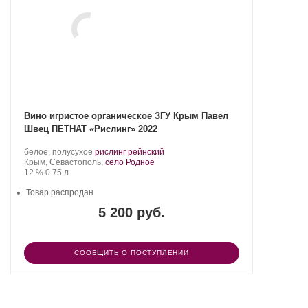
Вино игристое органическое ЗГУ Крым Павел
Швец ПЕТНАТ «Рислинг» 2022
Производитель:
.
.
белое, полусухое
рислинг рейнский
UPPA
Регион:
Сорт
Крым, Севастополь,
село Родное
WINERY.
Крепость
.
Объем
винограда:
12 %
0.75 л
Товар распродан
5 200 руб.
СООБЩИТЬ О ПОСТУПЛЕНИИ