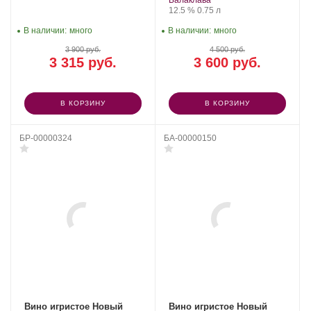
Балаклава
Крепость
.
Объем
12.5 %
0.75 л
В наличии:
много
В наличии:
много
3 900 руб.
4 500 руб.
3 315 руб.
3 600 руб.
В КОРЗИНУ
В КОРЗИНУ
БР-00000324
БА-00000150
Вино игристое Новый
Вино игристое Новый