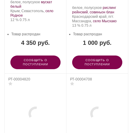
Производитель:
.
белое, полусухое
мускат
UPPA
.
Сорт
белый
Производитель:
.
белое, полусухое
рислинг
WINERY.
Регион:
винограда:
Крым, Севастополь,
село
Усадьба
Сорт
.
рейнский
,
совиньон блан
Родное
Мысхако.
Регион:
винограда:
Краснодарский край, пгт.
Крепость
.
Объем
12 %
0.75 л
Массандра,
село Мысхако
Крепость
.
Объем
13 %
0.75 л
Товар распродан
Товар распродан
4 350 руб.
1 000 руб.
СООБЩИТЬ О
СООБЩИТЬ О
ПОСТУПЛЕНИИ
ПОСТУПЛЕНИИ
РТ-00004820
РТ-00004708