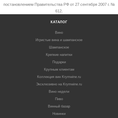
постановлением Правительства РФ от 27 сентября 2007 г. №
612.
КАТАЛОГ
Вино
Игристые вина и шампанское
Шампанское
Крепкие напитки
Подарки
Крупным клиентам
Коллекция вин Krymwine.ru
Эксклюзивно на Krymwine.ru
Вино недели
Пиво
Винный базар
Новинки