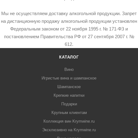
Мы не осуществляем доставку алкогольной продукции. Запрет
на дистанционную продажу алкогольной продукции установлен
Федеральным законом от 22 ноября 1995 г. № 171-ФЗ и
постановлением Правительства РФ от 27 сентября 2007 г. №
612.
КАТАЛОГ
Вино
Игристые вина и шампанское
Шампанское
Крепкие напитки
Подарки
Крупным клиентам
Коллекция вин Krymwine.ru
Эксклюзивно на Krymwine.ru