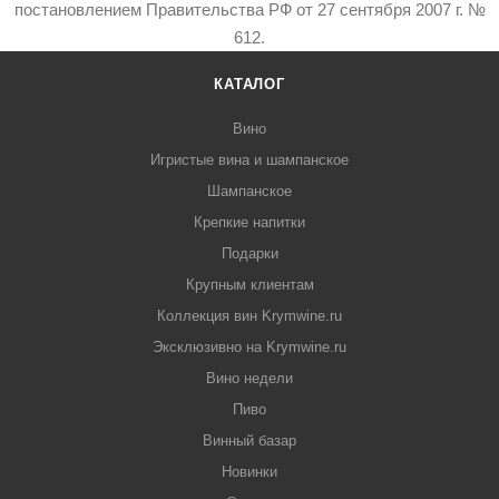
постановлением Правительства РФ от 27 сентября 2007 г. №
612.
КАТАЛОГ
Вино
Игристые вина и шампанское
Шампанское
Крепкие напитки
Подарки
Крупным клиентам
Коллекция вин Krymwine.ru
Эксклюзивно на Krymwine.ru
Вино недели
Пиво
Винный базар
Новинки