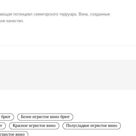
ающая потенциал семигорского терруара. Вина, созданные
ое качество.
 брют
Белое игристое вино брют
ют
Красное игристое вино
Полусладкое игристое вино
игристое вино