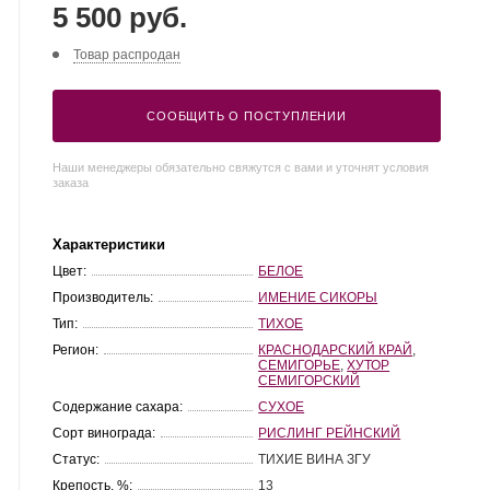
5 500 руб.
Товар распродан
СООБЩИТЬ О ПОСТУПЛЕНИИ
Наши менеджеры обязательно свяжутся с вами и уточнят условия
заказа
Характеристики
Цвет:
БЕЛОЕ
Производитель:
ИМЕНИЕ СИКОРЫ
Тип:
ТИХОЕ
Регион:
КРАСНОДАРСКИЙ КРАЙ
,
СЕМИГОРЬЕ
,
ХУТОР
СЕМИГОРСКИЙ
Содержание сахара:
СУХОЕ
Сорт винограда:
РИСЛИНГ РЕЙНСКИЙ
Статус:
ТИХИЕ ВИНА ЗГУ
Крепость, %:
13