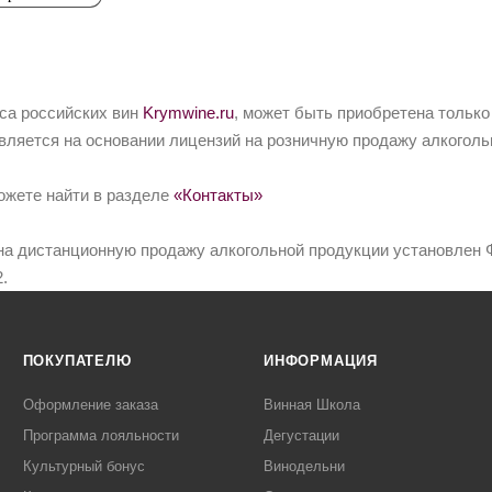
йса российских вин
Krymwine.ru
, может быть приобретена только
вляется на основании лицензий на розничную продажу алкоголь
ожете найти в разделе
«Контакты»
на дистанционную продажу алкогольной продукции установлен Ф
.
ПОКУПАТЕЛЮ
ИНФОРМАЦИЯ
Оформление заказа
Винная Школа
Программа лояльности
Дегустации
Культурный бонус
Винодельни