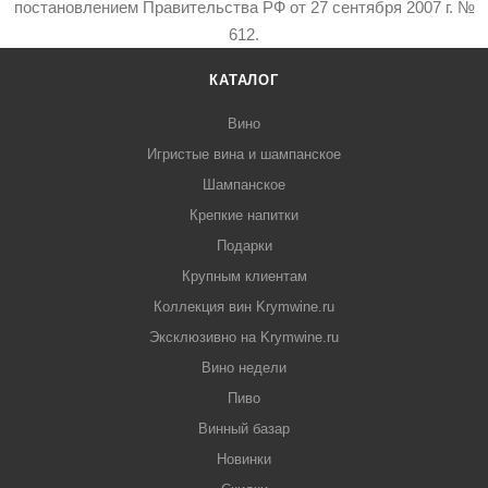
постановлением Правительства РФ от 27 сентября 2007 г. №
612.
КАТАЛОГ
Вино
Игристые вина и шампанское
Шампанское
Крепкие напитки
Подарки
Крупным клиентам
Коллекция вин Krymwine.ru
Эксклюзивно на Krymwine.ru
Вино недели
Пиво
Винный базар
Новинки