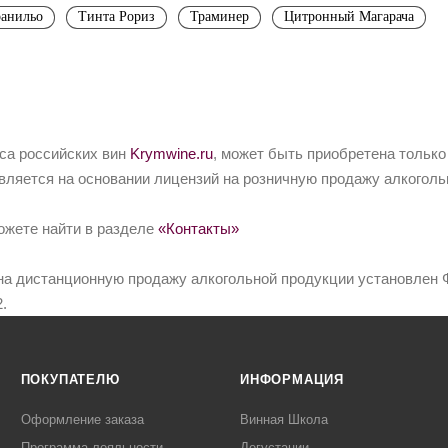
анильо
Тинта Рориз
Траминер
Цитронный Магарача
йса российских вин
Krymwine.ru
, может быть приобретена только
вляется на основании лицензий на розничную продажу алкоголь
ожете найти в разделе
«Контакты»
на дистанционную продажу алкогольной продукции установлен Ф
.
ПОКУПАТЕЛЮ
ИНФОРМАЦИЯ
Оформление заказа
Винная Школа
Программа лояльности
Дегустации