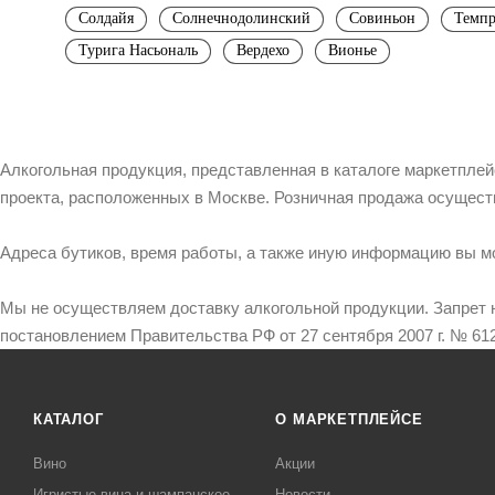
Солдайя
Солнечнодолинский
Совиньон
Темпр
Турига Насьональ
Вердехо
Вионье
Алкогольная продукция, представленная в каталоге маркетпле
проекта, расположенных в Москве. Розничная продажа осущест
Адреса бутиков, время работы, а также иную информацию вы м
Мы не осуществляем доставку алкогольной продукции. Запрет 
постановлением Правительства РФ от 27 сентября 2007 г. № 612
КАТАЛОГ
О МАРКЕТПЛЕЙСЕ
Вино
Акции
Игристые вина и шампанское
Новости