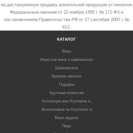
на дистанционную продажу алкогольной продукции установлен
Федеральным законом от 22 ноября 1995 г. № 171-ФЗ и
постановлением Правительства РФ от 27 сентября 2007 г. №
612.
КАТАЛОГ
Вино
Игристые вина и шампанское
Шампанское
Крепкие напитки
Подарки
Крупным клиентам
Коллекция вин Krymwine.ru
Эксклюзивно на Krymwine.ru
Вино недели
Пиво