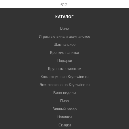
612.
КАТАЛОГ
Вино
Игристые вина и шампанское
Шампанское
Крепкие напитки
Подарки
Крупным клиентам
Коллекция вин Krymwine.ru
Эксклюзивно на Krymwine.ru
Вино недели
Пиво
Винный базар
Новинки
Скидки