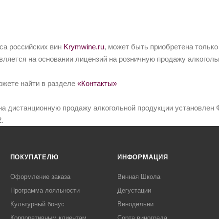
йса российских вин
Krymwine.ru
, может быть приобретена только
вляется на основании лицензий на розничную продажу алкоголь
ожете найти в разделе
«Контакты»
на дистанционную продажу алкогольной продукции установлен Ф
.
ПОКУПАТЕЛЮ
ИНФОРМАЦИЯ
Оформление заказа
Винная Школа
Программа лояльности
Дегустации
Культурный бонус
Винодельни
Корпоративным клиентам
Сорта винограда