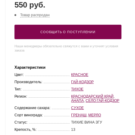
550 руб.
Товар распродан
СООБЩИТЬ О ПОСТУПЛЕНИИ
Наши менеджеры обязательно свяжутся с вами и уточнят условия
заказа
Характеристики
Цвет:
КРАСНОЕ
Производитель:
ГАЙ-КОДЗОР
Тип:
ТИХОЕ
Регион:
КРАСНОДАРСКИЙ КРАЙ
,
АНАПА
,
СЕЛО ГАЙ-КОДЗОР
Содержание сахара:
СУХОЕ
Сорт винограда:
ГРЕНАШ
,
МЕРЛО
Статус:
ТИХИЕ ВИНА ЗГУ
Крепость, %:
13