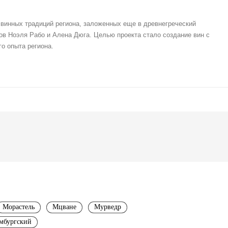
винных традиций региона, заложенных еще в древнегреческий
ов Ноэля Рабо и Алена Дюга. Целью проекта стало создание вин с
о опыта региона.
Морастель
Мцване
Мурведр
мбургский