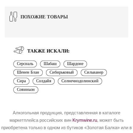
ПОХОЖИЕ ТОВАРЫ
ТАКЖЕ ИСКАЛИ:
Серсиаль
Шабаш
Шардоне
Шенен Блан
Сибирьковый
Сильванер
Сира
Солдайя
Солнечнодолинский
Совиньон
Алкогольная продукция, представленная в каталоге
маркетплейса российских вин
Krymwine.ru
, может быть
приобретена только в одном из бутиков «Золотая Балка» или в