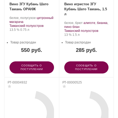
Вино ЗГУ Кубань Шато
Вино игристое ЗГУ
Тамань ОРАНЖ
Кубань Шато Тамань, 1.5
л
Производитель:
.
белое, полусухое
цитронный
Шато
.
Сорт
магарача
Производитель:
.
белое, брют
алиготе
,
бианка
,
Тамань.
Регион:
винограда:
Таманский полуостров
Шато
.
Сорт
пино блан
Крепость
.
Объем
13.5 %
0.75 л
Тамань.
Регион:
винограда:
Таманский полуостров
Крепость
.
Объем
13 %
1.5 л
Товар распродан
Товар распродан
550 руб.
285 руб.
СООБЩИТЬ О
СООБЩИТЬ О
ПОСТУПЛЕНИИ
ПОСТУПЛЕНИИ
РТ-00004932
РТ-00000525