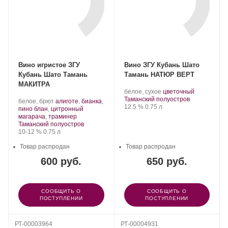
Вино игристое ЗГУ
Вино ЗГУ Кубань Шато
Кубань Шато Тамань
Тамань НАТЮР ВЕРТ
МАКИТРА
Производитель:
.
.
белое, сухое
цветочный
Шато
Регион:
Сорт
Таманский полуостров
Производитель:
.
белое, брют
алиготе
,
бианка
,
Тамань.
Крепость
.
Объем
винограда:
12.5 %
0.75 л
Шато
Сорт
пино блан
,
цитронный
Тамань.
винограда:
.
магарача
,
траминер
Регион:
Таманский полуостров
Крепость
.
Объем
10-12 %
0.75 л
Товар распродан
Товар распродан
600 руб.
650 руб.
СООБЩИТЬ О
СООБЩИТЬ О
ПОСТУПЛЕНИИ
ПОСТУПЛЕНИИ
РТ-00003964
РТ-00004931