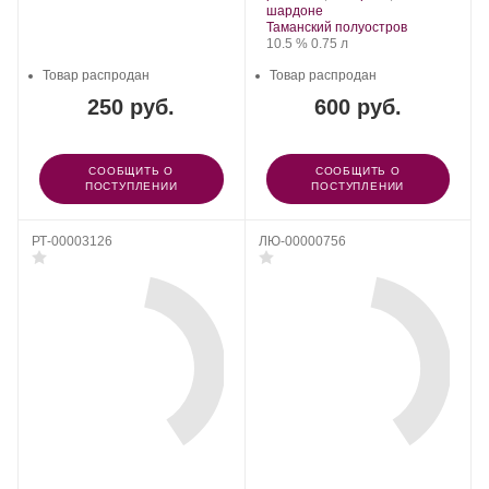
.
шардоне
Регион:
Таманский полуостров
Крепость
.
Объем
10.5 %
0.75 л
Товар распродан
Товар распродан
250 руб.
600 руб.
СООБЩИТЬ О
СООБЩИТЬ О
ПОСТУПЛЕНИИ
ПОСТУПЛЕНИИ
РТ-00003126
ЛЮ-00000756