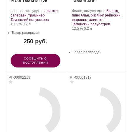
РОЗА ТАМАНИ 0,2л
ТАМАНСКОЕ
Производитель:
.
Производитель:
.
розовое, полусухое
алиготе
,
белое, полусладкое
бианка
,
Шато
Сорт
.
Шато
Сорт
саперави
,
траминер
пино блан
,
рислинг рейнский
,
Тамань.
Регион:
винограда:
Тамань.
.
винограда:
Таманский полуостров
шардоне
,
алиготе
Крепость
.
Объем
Регион:
10.5 %
0.2 л
Таманский полуостров
Крепость
.
Объем
12.5 %
0.2 л
Товар распродан
250 руб.
Товар распродан
СООБЩИТЬ О
ПОСТУПЛЕНИИ
РТ-00002219
РТ-00001917