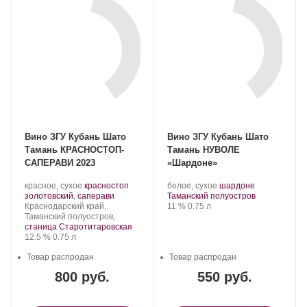
Вино ЗГУ Кубань Шато
Вино ЗГУ Кубань Шато
Тамань КРАСНОСТОП-
Тамань НУВОЛЕ
САПЕРАВИ 2023
«Шардоне»
Производитель:
.
Производитель:
.
.
красное, сухое
красностоп
белое, сухое
шардоне
Шато
Сорт
.
Шато
Регион:
Сорт
золотовский
,
саперави
Таманский полуостров
Тамань.
Регион:
винограда:
Тамань.
Крепость
.
Объем
винограда:
Краснодарский край,
11 %
0.75 л
Таманский полуостров,
станица Старотитаровская
Крепость
.
Объем
12.5 %
0.75 л
Товар распродан
Товар распродан
800 руб.
550 руб.