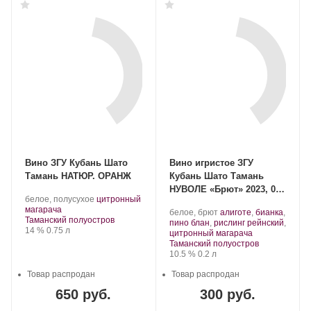
Вино ЗГУ Кубань Шато
Вино игристое ЗГУ
Тамань НАТЮР. ОРАНЖ
Кубань Шато Тамань
НУВОЛЕ «Брют» 2023, 0.2
Производитель:
.
белое, полусухое
цитронный
л
Шато
.
Сорт
магарача
Производитель:
.
белое, брют
алиготе
,
бианка
,
Тамань.
Регион:
винограда:
Таманский полуостров
Шато
Сорт
пино блан
,
рислинг рейнский
,
Крепость
.
Объем
14 %
0.75 л
Тамань.
винограда:
.
цитронный магарача
Регион:
Таманский полуостров
Крепость
.
Объем
10.5 %
0.2 л
Товар распродан
Товар распродан
650 руб.
300 руб.