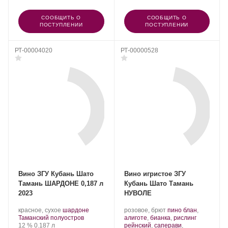
СООБЩИТЬ О
СООБЩИТЬ О
ПОСТУПЛЕНИИ
ПОСТУПЛЕНИИ
РТ-00004020
РТ-00000528
Вино ЗГУ Кубань Шато
Вино игристое ЗГУ
Тамань ШАРДОНЕ 0,187 л
Кубань Шато Тамань
2023
НУВОЛЕ
Производитель:
.
.
Производитель:
.
красное, сухое
шардоне
розовое, брют
пино блан
,
Шато
Регион:
Сорт
Шато
Сорт
Таманский полуостров
алиготе
,
бианка
,
рислинг
Тамань.
Крепость
.
Объем
винограда:
Тамань.
винограда:
12 %
0.187 л
рейнский
,
саперави
,