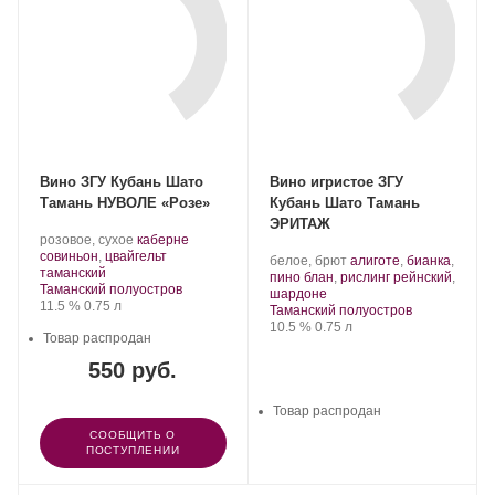
Вино ЗГУ Кубань Шато
Вино игристое ЗГУ
Тамань НУВОЛЕ «Розе»
Кубань Шато Тамань
ЭРИТАЖ
Производитель:
.
розовое, сухое
каберне
Шато
Сорт
совиньон
,
цвайгельт
Производитель:
.
белое, брют
алиготе
,
бианка
,
Тамань.
.
винограда:
таманский
Шато
Сорт
пино блан
,
рислинг рейнский
,
Регион:
Таманский полуостров
Тамань.
.
винограда:
шардоне
Крепость
.
Объем
11.5 %
0.75 л
Регион:
Таманский полуостров
Крепость
.
Объем
10.5 %
0.75 л
Товар распродан
550 руб.
Товар распродан
СООБЩИТЬ О
ПОСТУПЛЕНИИ