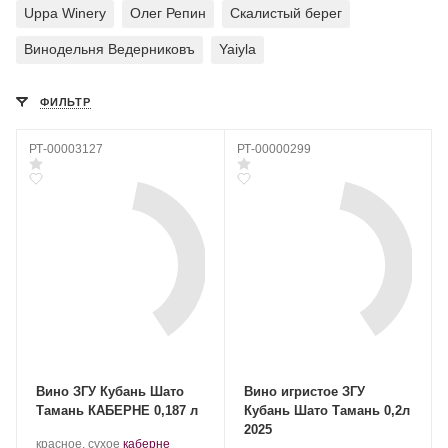
Uppa Winery
Олег Репин
Скалистый берег
Винодельня Ведерниковъ
Yaiyla
ФИЛЬТР
РТ-00003127
РТ-00000299
Вино ЗГУ Кубань Шато
Вино игристое ЗГУ
Тамань КАБЕРНЕ 0,187 л
Кубань Шато Тамань 0,2л
2025
Производитель:
.
красное, сухое
каберне