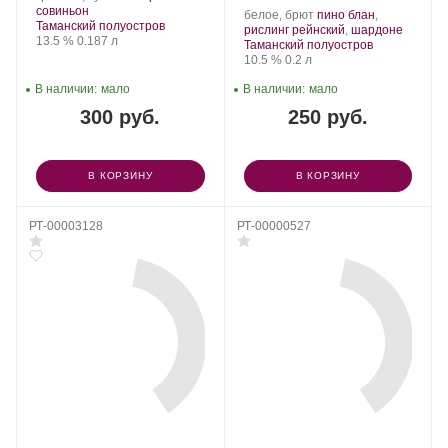
Шато
.
Сорт
совиньон
Производитель:
.
белое, брют
пино блан
,
Тамань.
Регион:
винограда:
Таманский полуостров
Шато
Сорт
.
рислинг рейнский
,
шардоне
Крепость
.
Объем
13.5 %
0.187 л
Тамань.
Регион:
винограда:
Таманский полуостров
Крепость
.
Объем
10.5 %
0.2 л
В наличии:
мало
В наличии:
мало
300 руб.
250 руб.
В КОРЗИНУ
В КОРЗИНУ
РТ-00003128
РТ-00000527