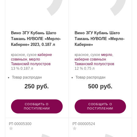
Вино ЗГУ Кубань Шато
Вино ЗГУ Кубань Шато
Тамань НУВОЛЕ «Мерло-
Тамань НУВОЛЕ «Мерло-
Каберне» 2023, 0.187 л
Каберне»
Производитель:
.
Производитель:
.
красное, сухое
каберне
красное, сухое
мерло
,
Шато
Сорт
.
Шато
Сорт
.
совиньон
,
мерло
каберне совиньон
Тамань.
Регион:
винограда:
Тамань.
Регион:
винограда:
Таманский полуостров
Таманский полуостров
Крепость
.
Объем
Крепость
.
Объем
13 %
0.187 л
12 %
0.75 л
Товар распродан
Товар распродан
250 руб.
500 руб.
СООБЩИТЬ О
СООБЩИТЬ О
ПОСТУПЛЕНИИ
ПОСТУПЛЕНИИ
РТ-00005300
РТ-00000524