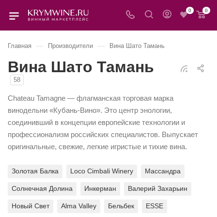
0
0
—
—
Главная
Производители
Вина Шато Тамань
Вина Шато Тамань
58
Chateau Tamagne — флагманская торговая марка
винодельни «Кубань-Вино». Это центр энологии,
соединивший в концепции европейские технологии и
профессионализм российских специалистов. Выпускает
оригинальные, свежие, легкие игристые и тихие вина.
Золотая Балка
Loco Cimbali Winery
Массандра
Солнечная Долина
Инкерман
Валерий Захарьин
Новый Свет
Alma Valley
Бельбек
ESSE