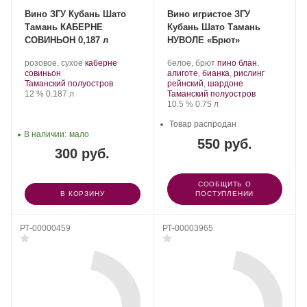
Вино ЗГУ Кубань Шато
Вино игристое ЗГУ
Тамань КАБЕРНЕ
Кубань Шато Тамань
СОВИНЬОН 0,187 л
НУВОЛЕ «Брют»
Производитель:
.
Производитель:
.
розовое, сухое
каберне
белое, брют
пино блан
,
Шато
.
Сорт
Шато
Сорт
совиньон
алиготе
,
бианка
,
рислинг
Тамань.
Регион:
винограда:
Тамань.
винограда:
.
Таманский полуостров
рейнский
,
шардоне
Крепость
.
Объем
Регион:
12 %
0.187 л
Таманский полуостров
Крепость
.
Объем
10.5 %
0.75 л
Товар распродан
В наличии:
мало
550 руб.
300 руб.
СООБЩИТЬ О
В КОРЗИНУ
ПОСТУПЛЕНИИ
РТ-00000459
РТ-00003965