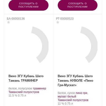
СООБЩИТЬ О
СООБЩИТЬ О
ПОСТУПЛЕНИИ
ПОСТУПЛЕНИИ
БА-00000136
РТ-00000523
Вино ЗГУ Кубань Шато
Вино ЗГУ Кубань Шато
Тамань ТРАМИНЕР
Тамань НУВОЛЕ «Пино
Гри-Мускат»
Производитель:
.
.
белое, полусухое
траминер
Шато
Регион:
Сорт
Таманский полуостров
Производитель:
.
белое, сухое
пино гри
,
Тамань.
Крепость
.
Объем
винограда:
11.5 %
0.75 л
Шато
Сорт
.
мускат белый
Тамань.
Регион:
винограда:
Таманский полуостров
Крепость
.
Объем
11 %
0.75 л