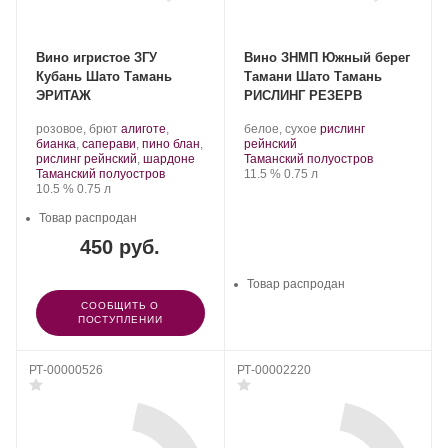
Вино игристое ЗГУ
Вино ЗНМП Южный берег
Кубань Шато Тамань
Тамани Шато Тамань
ЭРИТАЖ
РИСЛИНГ РЕЗЕРВ
Производитель:
.
Производитель:
.
розовое, брют
алиготе
,
белое, сухое
рислинг
Шато
Сорт
Шато
.
Сорт
бианка
,
саперави
,
пино блан
,
рейнский
Тамань.
винограда:
.
Тамань.
Регион:
винограда:
рислинг рейнский
,
шардоне
Таманский полуостров
Регион:
Крепость
.
Объем
Таманский полуостров
11.5 %
0.75 л
Крепость
.
Объем
10.5 %
0.75 л
Товар распродан
450 руб.
Товар распродан
СООБЩИТЬ О
ПОСТУПЛЕНИИ
РТ-00000526
РТ-00002220