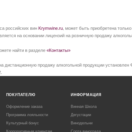
йса российских вин
Krymwine.ru
, может быть приобретена только
вляется на основании лицензий на розничную продажу алкоголь
ожете найти в разделе
«Контакты»
на дистанционную продажу алкогольной продукции установлен Ф
.
ПОКУПАТЕЛЮ
ИНФОРМАЦИЯ
Оформление заказа
Винная Школа
Программа лояльности
Дегустации
Культурный бонус
Винодельни
Корпоративным клиентам
Сорта винограда