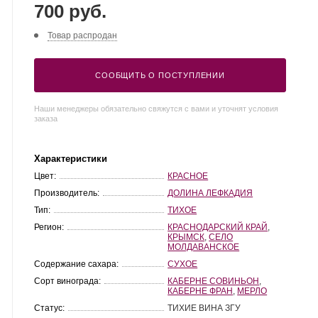
700 руб.
Товар распродан
СООБЩИТЬ О ПОСТУПЛЕНИИ
Наши менеджеры обязательно свяжутся с вами и уточнят условия
заказа
Характеристики
Цвет:
КРАСНОЕ
Производитель:
ДОЛИНА ЛЕФКАДИЯ
Тип:
ТИХОЕ
Регион:
КРАСНОДАРСКИЙ КРАЙ
,
КРЫМСК
,
СЕЛО
МОЛДАВАНСКОЕ
Содержание сахара:
СУХОЕ
Сорт винограда:
КАБЕРНЕ СОВИНЬОН
,
КАБЕРНЕ ФРАН
,
МЕРЛО
Статус:
ТИХИЕ ВИНА ЗГУ