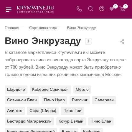
0
0
—
—
Главная
Сорт винограда
Вино Энкрузаду
Вино Энкрузаду
1
В каталоге маркетплейса Krymwine.ru вы можете
забронировать вина из винограда сорта Энкрузаду по цене
от 780 рублей. Вино Энкрузаду может быть приобретено
только в одном из наших розничных магазинов в Москве.
Шардоне
Каберне Совиньон
Мерло
Совиньон Блан
Пино Нуар
Рислинг
Саперави
Алиготе
Сира (Шираз)
Пино Гри
Бастардо Магарачский
Кокур Белый
Пино Блан
Красностоп Золотовский
Вионье
Кефесия