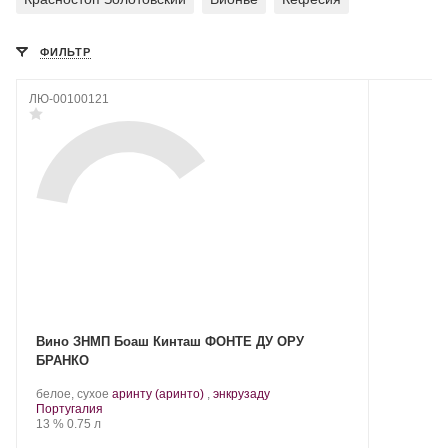
ФИЛЬТР
ЛЮ-00100121
Вино ЗНМП Боаш Кинташ ФОНТЕ ДУ ОРУ
БРАНКО
.
.
белое, сухое
аринту (аринто)
,
энкрузаду
Регион:
Сорт
Португалия
Крепость
.
Объем
винограда:
13 %
0.75 л