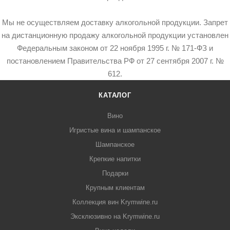
Мы не осуществляем доставку алкогольной продукции. Запрет
на дистанционную продажу алкогольной продукции установлен
Федеральным законом от 22 ноября 1995 г. № 171-ФЗ и
постановлением Правительства РФ от 27 сентября 2007 г. №
612.
КАТАЛОГ
Вино
Игристые вина и шампанское
Шампанское
Крепкие напитки
Подарки
Крупным клиентам
Коллекция вин Krymwine.ru
Эксклюзивно на Krymwine.ru