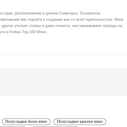
кого края, расположенная в долине Семигорье. Основатель
озволивший ему подойти к созданию вин со всей тщательностью. Вина
гих других уголках страны и даже планеты: они завоевывают награды на
ло в Forbes Top-100 Wines.
Полусладкое белое вино
Полусладкое красное вино