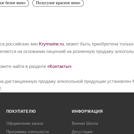
ое белое вино
Полусухое красное вино
йса российских вин
Krymwine.ru
, может быть приобретена только
вляется на основании лицензий на розничную продажу алкоголь
ожете найти в разделе
«Контакты»
на дистанционную продажу алкогольной продукции установлен Ф
.
ПОКУПАТЕЛЮ
ИНФОРМАЦИЯ
Оформление заказа
Винная Школа
Программа лояльности
Дегустации