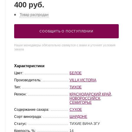
400 руб.
Товар распродан
СООБЩИТЬ О ПОСТУПЛЕНИИ
Наши менеджеры обязательно свяжутся с вами и уточнят условия
заказа
Характеристики
Цвет:
БЕЛОЕ
Производитель:
VILLA VICTORIA
Тип:
ТИХОЕ
Регион:
КРАСНОДАРСКИЙ КРАЙ
,
НОВОРОССИЙСК
,
СЕМИГОРЬЕ
Содержание сахара:
СУХОЕ
Сорт винограда:
ШАРДОНЕ
Статус:
ТИХИЕ ВИНА ЗГУ
Крепость, %:
14