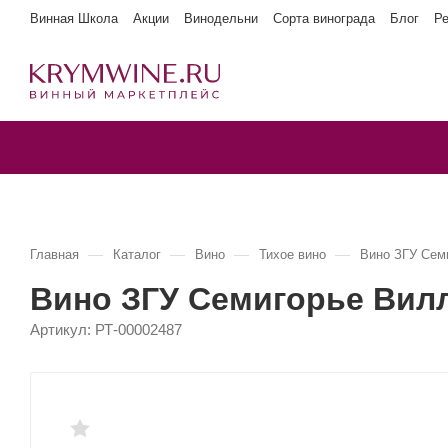
Винная Школа
Акции
Винодельни
Сорта винограда
Блог
Р
—
—
—
—
Главная
Каталог
Вино
Тихое вино
Вино ЗГУ Сем
Вино ЗГУ Семигорье Вил
Артикул:
РТ-00002487