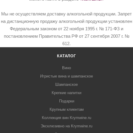
Мы не осуществляем доставку алкогольной продукции. Запрет
на дистанционную продажу алкогольной продукции установлен
Федеральным законом от 22 ноября 1995 г. № 171-ФЗ и
постановлением Правительства РФ от 27 сентября 2007 г. №
612.
КАТАЛОГ
Вино
Игристые вина и шампанское
Шампанское
Крепкие напитки
Подарки
Крупным клиентам
Коллекция вин Krymwine.ru
Эксклюзивно на Krymwine.ru