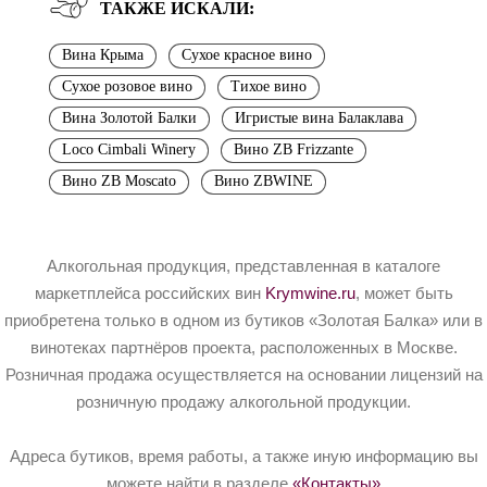
ТАКЖЕ ИСКАЛИ:
Вина Крыма
Сухое красное вино
Сухое розовое вино
Тихое вино
Вина Золотой Балки
Игристые вина Балаклава
Loco Cimbali Winery
Вино ZB Frizzante
Вино ZB Moscato
Вино ZBWINE
Алкогольная продукция, представленная в каталоге
маркетплейса российских вин
Krymwine.ru
, может быть
приобретена только в одном из бутиков «Золотая Балка» или в
винотеках партнёров проекта, расположенных в Москве.
Розничная продажа осуществляется на основании лицензий на
розничную продажу алкогольной продукции.
Адреса бутиков, время работы, а также иную информацию вы
можете найти в разделе
«Контакты»