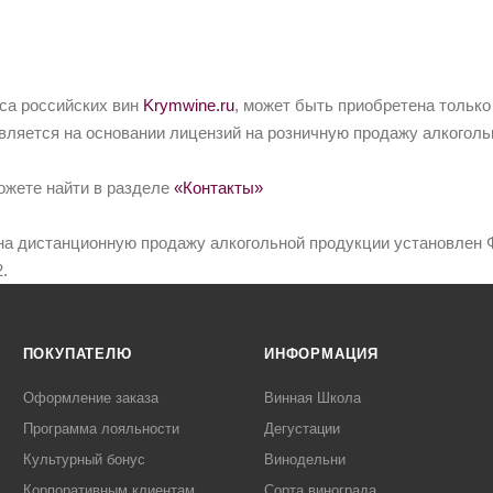
йса российских вин
Krymwine.ru
, может быть приобретена только
вляется на основании лицензий на розничную продажу алкоголь
ожете найти в разделе
«Контакты»
на дистанционную продажу алкогольной продукции установлен Ф
.
ПОКУПАТЕЛЮ
ИНФОРМАЦИЯ
Оформление заказа
Винная Школа
Программа лояльности
Дегустации
Культурный бонус
Винодельни
Корпоративным клиентам
Сорта винограда