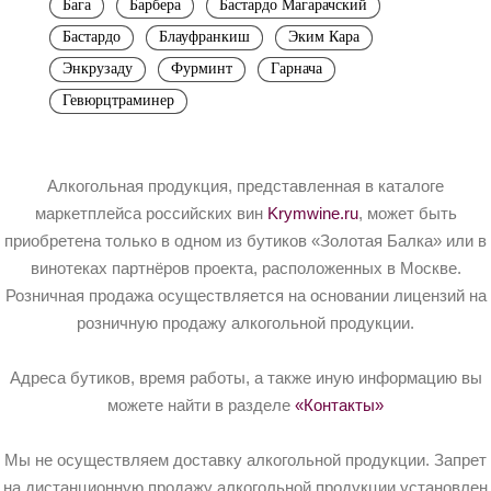
Бага
Барбера
Бастардо Магарачский
Бастардо
Блауфранкиш
Эким Кара
Энкрузаду
Фурминт
Гарнача
Гевюрцтраминер
Алкогольная продукция, представленная в каталоге
маркетплейса российских вин
Krymwine.ru
, может быть
приобретена только в одном из бутиков «Золотая Балка» или в
винотеках партнёров проекта, расположенных в Москве.
Розничная продажа осуществляется на основании лицензий на
розничную продажу алкогольной продукции.
Адреса бутиков, время работы, а также иную информацию вы
можете найти в разделе
«Контакты»
Мы не осуществляем доставку алкогольной продукции. Запрет
на дистанционную продажу алкогольной продукции установлен