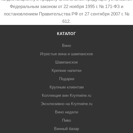
Федеральным законом от 22 ноября 1995 г. № 171-ФЗ и
постановлением Правительства РФ от 27 сентября 2007 г. №
612.
КАТАЛОГ
Вино
Игристые вина и шампанское
Шампанское
Крепкие напитки
Подарки
Крупным клиентам
Коллекция вин Krymwine.ru
Эксклюзивно на Krymwine.ru
Вино недели
Пиво
Винный базар