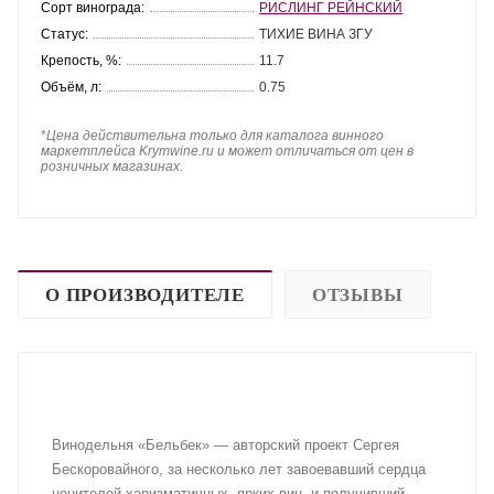
Сорт винограда:
РИСЛИНГ РЕЙНСКИЙ
Статус:
ТИХИЕ ВИНА ЗГУ
Крепость, %:
11.7
Объём, л:
0.75
*
Цена действительна только для каталога винного
маркетплейса Krymwine.ru и может отличаться от цен в
розничных магазинах.
О ПРОИЗВОДИТЕЛЕ
ОТЗЫВЫ
Винодельня «Бельбек» — авторский проект Сергея
Бескоровайного, за несколько лет завоевавший сердца
ценителей харизматичных, ярких вин, и получивший