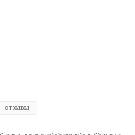
ОТЗЫВЫ
 Саперави – классический аборигенный сорт. Сбор урожая