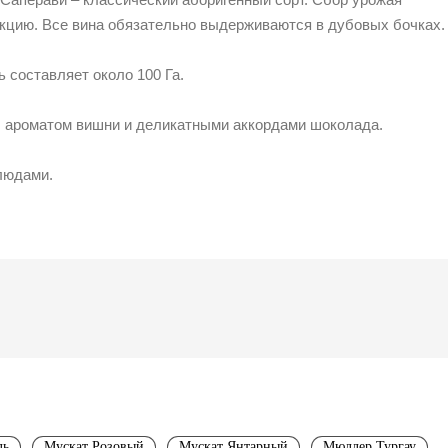
кцию. Все вина обязательно выдерживаются в дубовых бочках.
 составляет около 100 Га.
, ароматом вишни и деликатными аккордами шоколада.
людами.
ль
Мускат Розовый
Мускат Янтарный
Мюллер Тургау