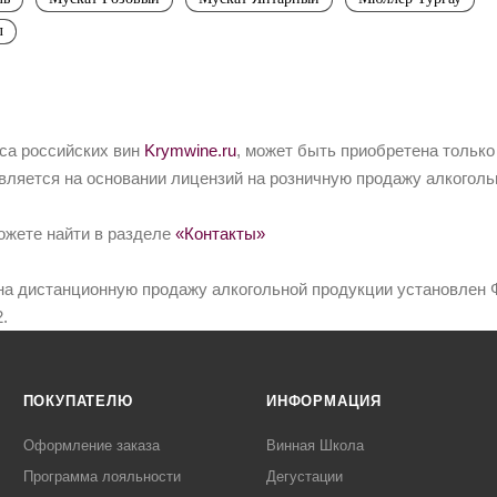
л
йса российских вин
Krymwine.ru
, может быть приобретена только
вляется на основании лицензий на розничную продажу алкоголь
ожете найти в разделе
«Контакты»
на дистанционную продажу алкогольной продукции установлен Ф
.
ПОКУПАТЕЛЮ
ИНФОРМАЦИЯ
Оформление заказа
Винная Школа
Программа лояльности
Дегустации