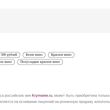
 500 рублей
Белое вино
Красное вино
лое вино
Полусладкое красное вино
йса российских вин
Krymwine.ru
, может быть приобретена только
вляется на основании лицензий на розничную продажу алкоголь