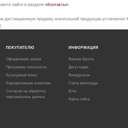
ожете найти в разделе
«Контакты»
на дистанционную продажу алкогольной продукции установлен Ф
.
ПОКУПАТЕЛЮ
ИНФОРМАЦИЯ
Оформление заказа
Винная Школа
Программа лояльности
Дегустации
Культурный бонус
Винодельни
Корпоративным клиентам
Сорта винограда
Согласие на обработку
Блог
персональных данных
Карта сайта