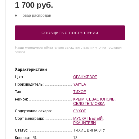
1 700 руб.
Товар распродан
СООБЩИТЬ О ПОСТУПЛЕНИИ
Наши менеджеры обязательно свяжутся с вами и уточнят условия
заказа
Характеристики
Цвет:
ОРАНЖЕВОЕ
Производитель:
YAIYLA
Тип:
ТИХОЕ
Регион:
КРЫМ
,
СЕВАСТОПОЛЬ
,
СЕЛО ТЕПЛОВКА
Содержание сахара:
СУХОЕ
Сорт винограда:
МУСКАТ БЕЛЫЙ
,
РКАЦИТЕЛИ
Статус:
ТИХИЕ ВИНА ЗГУ
Крепость, %:
13