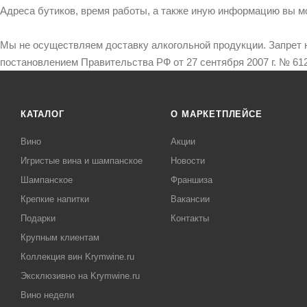
Адреса бутиков, время работы, а также иную информацию вы м
Мы не осуществляем доставку алкогольной продукции. Запрет 
постановлением Правительства РФ от 27 сентября 2007 г. № 612
КАТАЛОГ
О МАРКЕТПЛЕЙСЕ
Вино
Акции
Игристые вина и шампанское
Новости
Шампанское
Франшиза
Крепкие напитки
Вакансии
Подарки
Контакты
Крупным клиентам
Коллекция вин Krymwine.ru
Эксклюзивно на Krymwine.ru
Вино недели