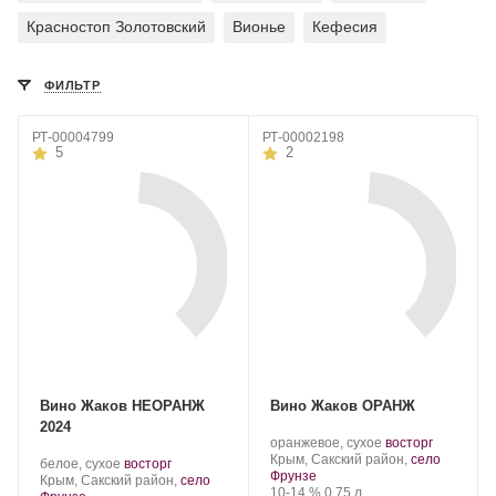
Красностоп Золотовский
Вионье
Кефесия
ФИЛЬТР
РТ-00004799
РТ-00002198
5
2
Вино Жаков НЕОРАНЖ
Вино Жаков ОРАНЖ
2024
Производитель:
.
.
оранжевое, сухое
восторг
Жаков.
Регион:
Сорт
Крым, Сакский район,
село
Производитель:
.
.
белое, сухое
восторг
винограда:
Фрунзе
Жаков.
Регион:
Сорт
Крым, Сакский район,
село
Крепость
.
Объем
10-14 %
0.75 л
винограда: