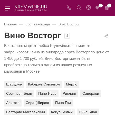
0
0
—
—
Главная
Сорт винограда
Вино Восторг
Вино Восторг
4
В каталоге маркетплейса Krymwine.ru вы можете
забронировать вина из винограда сорта Восторг по цене от
1 450 до 1 700 рублей. Вино Восторг может быть
приобретено только в одном из наших розничных
магазинов в Москве.
Шардоне
Каберне Совиньон
Мерло
Совиньон Блан
Пино Нуар
Рислинг
Саперави
Алиготе
Сира (Шираз)
Пино Гри
Бастардо Магарачский
Кокур Белый
Пино Блан