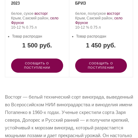
2023
БРИЗ
Производитель:
.
.
Производитель:
.
.
белое, сухое
восторг
белое, полусухое
восторг
Жаков.
Регион:
Сорт
Жаков.
Регион:
Сорт
Крым, Сакский район,
село
Крым, Сакский район,
село
винограда:
винограда:
Фрунзе
Фрунзе
Крепость
.
Объем
Крепость
.
Объем
10-12 %
0.75 л
10-12 %
0.75 л
Товар распродан
Товар распродан
1 500 руб.
1 450 руб.
СООБЩИТЬ О
СООБЩИТЬ О
ПОСТУПЛЕНИИ
ПОСТУПЛЕНИИ
Восторг — белый технический сорт винограда, выведенный
во Всероссийском НИИ виноградарства и виноделия имени
Потапенко в 1960-х годах. Ученые скрестили сорта Заря
севера, Долорес и Русский ранний — и получили крепкий,
устойчивый к морозам виноград, который разрастается
мощными лозами и дает прекрасный урожай. Он настолько