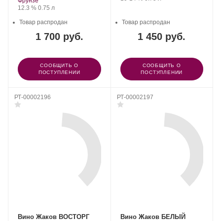
Фрунзе
Крепость
.
Объем
12.3 %
0.75 л
Товар распродан
Товар распродан
1 700 руб.
1 450 руб.
СООБЩИТЬ О
СООБЩИТЬ О
ПОСТУПЛЕНИИ
ПОСТУПЛЕНИИ
РТ-00002196
РТ-00002197
Вино Жаков ВОСТОРГ
Вино Жаков БЕЛЫЙ