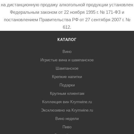
на дистанционную продажу алкогольной продукции установлен
Федеральным законом от 22 ноября 1995 г. № 171-ФЗ и
постановлением Правительства РФ от 27 сентября 2007 г. №
612.
КАТАЛОГ
Вино
Игристые вина и шампанское
Шампанское
Крепкие напитки
Подарки
Крупным клиентам
Коллекция вин Krymwine.ru
Эксклюзивно на Krymwine.ru
Вино недели
Пиво