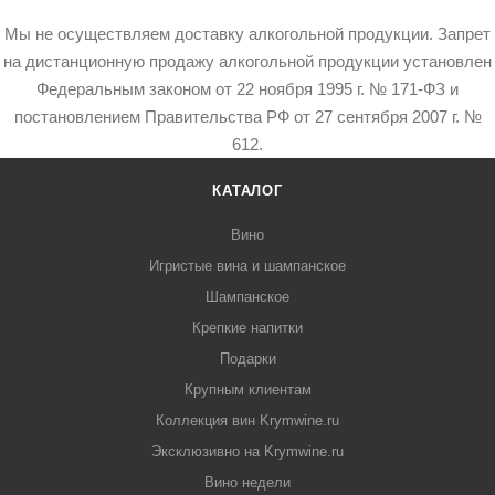
Мы не осуществляем доставку алкогольной продукции. Запрет
на дистанционную продажу алкогольной продукции установлен
Федеральным законом от 22 ноября 1995 г. № 171-ФЗ и
постановлением Правительства РФ от 27 сентября 2007 г. №
612.
КАТАЛОГ
Вино
Игристые вина и шампанское
Шампанское
Крепкие напитки
Подарки
Крупным клиентам
Коллекция вин Krymwine.ru
Эксклюзивно на Krymwine.ru
Вино недели