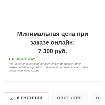
Минимальная цена при
заказе онлайн:
7 300 руб.
В наличии:
много
*
Цена действительна только для каталога винного
маркетплейса Krymwine.ru и может отличаться от цен в
розничных магазинах.
В НАЛИЧИИ
ОПИСАНИЕ
О П