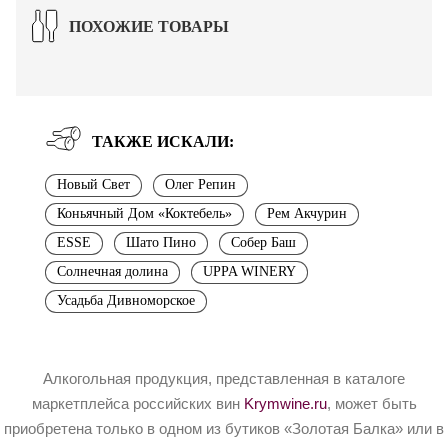
ПОХОЖИЕ ТОВАРЫ
ТАКЖЕ ИСКАЛИ:
Новый Свет
Олег Репин
Коньячный Дом «Коктебель»
Рем Акчурин
ESSE
Шато Пино
Собер Баш
Солнечная долина
UPPA WINERY
Усадьба Дивноморское
Алкогольная продукция, представленная в каталоге
маркетплейса российских вин
Krymwine.ru
, может быть
приобретена только в одном из бутиков «Золотая Балка» или в