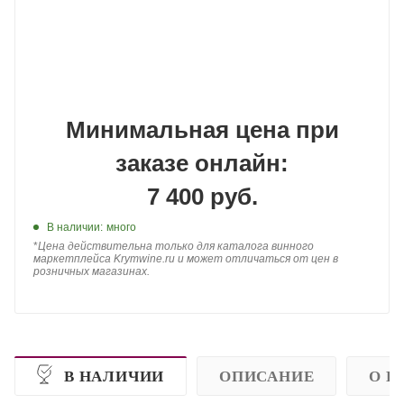
Минимальная цена при
заказе онлайн:
7 400 руб.
В наличии:
много
*
Цена действительна только для каталога винного
маркетплейса Krymwine.ru и может отличаться от цен в
розничных магазинах.
В НАЛИЧИИ
ОПИСАНИЕ
О П