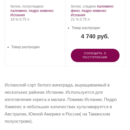
.
.
белое, полусладкое
белое, сладкое
паломино
Сорт
.
Сорт
.
паломино
,
педро хименес
фино
,
педро хименес
Регион:
винограда:
Регион:
винограда:
Испания
Испания
Крепость
.
Объем
Крепость
.
Объем
18 %
0.75 л
21 %
0.75 л
Товар распродан
4 740 руб.
Товар распродан
СООБЩИТЬ О
ПОСТУПЛЕНИИ
Испанский сорт белого винограда, выращиваемый в
нескольких районах Испании. Используется для
изготовления хереса и малаги. Помимо Испании, Педро
Хименес в небольших количествах культивируется в
Австралии, Южной Америке и России( на Таманском
полуострове).