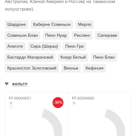
Австралии, Южной Америке и России( на Таманском
полуострове).
Шардоне
Каберне Совиньон
Мерло
Совиньон Блан
Пино Нуар
Рислинг
Саперави
Алиготе
Сира (Шираз)
Пино Гри
Бастардо Магарачский
Кокур Белый
Пино Блан
Красностоп Золотовский
Вионье
Кефесия
ФИЛЬТР
РТ-00004657
РТ-00004665
-30%