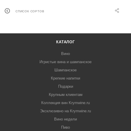
СПИСОК СОРТОВ
КАТАЛОГ
Вино
Игристые вина и шампанское
Шампанское
Крепкие напитки
Подарки
Крупным клиентам
Коллекция вин Krymwine.ru
Эксклюзивно на Krymwine.ru
Вино недели
Пиво