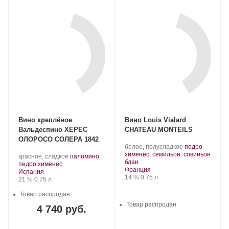
Вино креплёное
Вино Louis Vialard
Вальдеспино ХЕРЕС
CHATEAU MONTEILS
ОЛОРОСО СОЛЕРА 1842
.
белое, полусладкое
педро
Сорт
хименес
,
семильон
,
совиньон
.
красное, сладкое
паломино
,
.
винограда:
блан
.
Сорт
педро хименес
Регион:
Франция
Регион:
винограда:
Испания
Крепость
.
Объем
14 %
0.75 л
Крепость
.
Объем
21 %
0.75 л
Товар распродан
Товар распродан
4 740 руб.