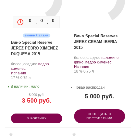
0
0
0
0
Вино Special Reserves
JEREZ CREAM IBERIA
Вино Special Reserve
2015
JEREZ PEDRO XIMENEZ
DUQUESA 2015
Производитель:
.
белое, сладкое
паломино
Sanchez
Сорт
.
фино
,
педро хименес
Производитель:
.
белое, сладкое
педро
Romate.
Регион:
винограда:
Испания
Sanchez
.
Сорт
хименес
Крепость
.
Объем
18 %
0.75 л
Romate.
Регион:
винограда:
Испания
Крепость
.
Объем
17 %
0.75 л
В наличии:
мало
Товар распродан
5 000 руб.
5 000 руб.
3 500 руб.
СООБЩИТЬ О
В КОРЗИНУ
ПОСТУПЛЕНИИ