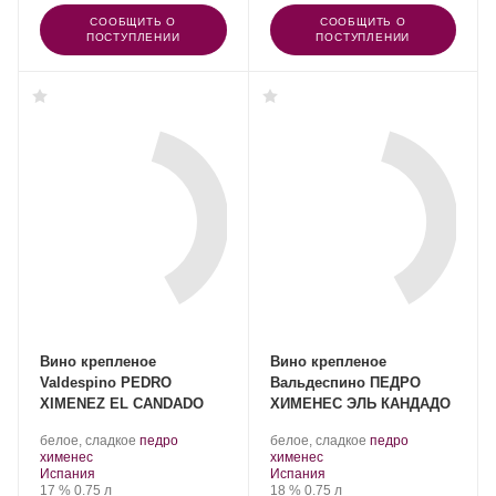
СООБЩИТЬ О
СООБЩИТЬ О
ПОСТУПЛЕНИИ
ПОСТУПЛЕНИИ
Вино крепленое
Вино крепленое
Valdespino PEDRO
Вальдеспино ПЕДРО
XIMENEZ EL CANDADO
ХИМЕНЕС ЭЛЬ КАНДАДО
.
.
белое, сладкое
педро
белое, сладкое
педро
.
Сорт
.
Сорт
хименес
хименес
Регион:
винограда:
Регион:
винограда:
Испания
Испания
Крепость
.
Объем
Крепость
.
Объем
17 %
0.75 л
18 %
0.75 л