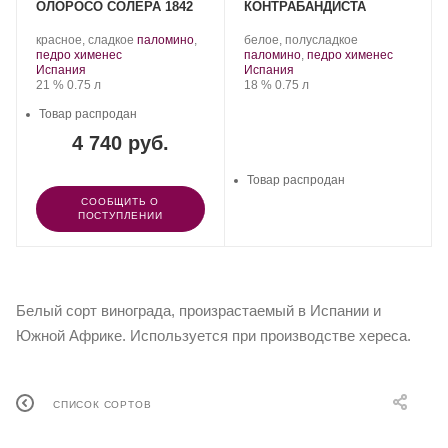
ОЛОРОСО СОЛЕРА 1842
КОНТРАБАНДИСТА
.
.
красное, сладкое
паломино
,
белое, полусладкое
.
Сорт
Сорт
.
педро хименес
паломино
,
педро хименес
Регион:
винограда:
Регион:
винограда:
Испания
Испания
Крепость
.
Объем
Крепость
.
Объем
21 %
0.75 л
18 %
0.75 л
Товар распродан
4 740 руб.
Товар распродан
СООБЩИТЬ О
ПОСТУПЛЕНИИ
Белый сорт винограда, произрастаемый в Испании и
Южной Африке. Используется при производстве хереса.
СПИСОК СОРТОВ