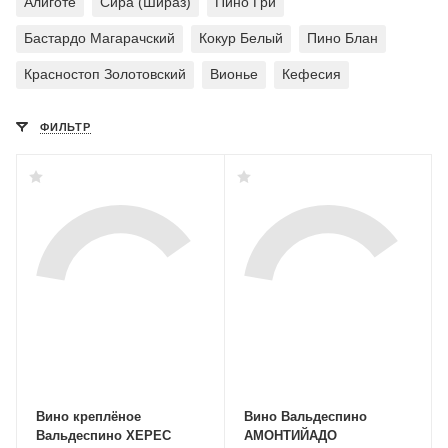
Алиготе
Сира (Шираз)
Пино Гри
Бастардо Магарачский
Кокур Белый
Пино Блан
Красностоп Золотовский
Вионье
Кефесия
ФИЛЬТР
Вино креплёное
Вино Вальдеспино
Вальдеспино ХЕРЕС
АМОНТИЙАДО