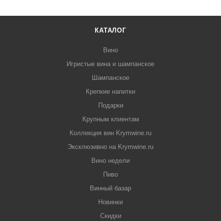
КАТАЛОГ
Вино
Игристые вина и шампанское
Шампанское
Крепкие напитки
Подарки
Крупным клиентам
Коллекция вин Krymwine.ru
Эксклюзивно на Krymwine.ru
Вино недели
Пиво
Винный базар
Новинки
Скидки