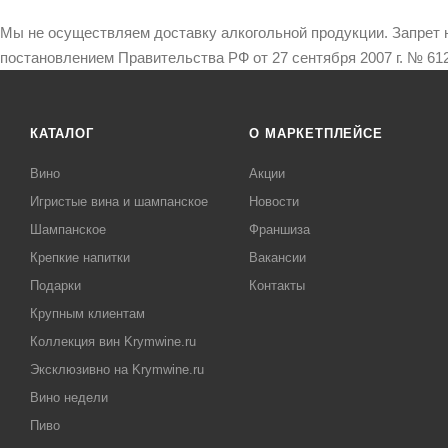
Мы не осуществляем доставку алкогольной продукции. Запрет 
постановлением Правительства РФ от 27 сентября 2007 г. № 612
КАТАЛОГ
О МАРКЕТПЛЕЙСЕ
Вино
Акции
Игристые вина и шампанское
Новости
Шампанское
Франшиза
Крепкие напитки
Вакансии
Подарки
Контакты
Крупным клиентам
Коллекция вин Krymwine.ru
Эксклюзивно на Krymwine.ru
Вино недели
Пиво