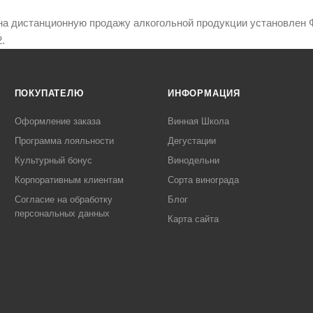
на дистанционную продажу алкогольной продукции установлен Ф
.
ПОКУПАТЕЛЮ
ИНФОРМАЦИЯ
Оформление заказа
Винная Школа
Программа лояльности
Дегустации
Культурный бонус
Винодельни
Корпоративным клиентам
Сорта винограда
Согласие на обработку
Блог
персональных данных
Карта сайта