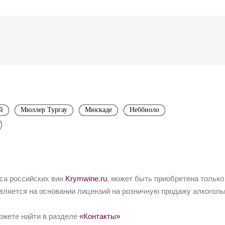
й
Мюллер Тургау
Мюскаде
Неббиоло
йса российских вин
Krymwine.ru
, может быть приобретена только
вляется на основании лицензий на розничную продажу алкоголь
ожете найти в разделе
«Контакты»