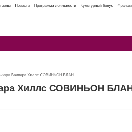
егионы
Новости
Программа лояльности
Культурный бонус
Франши
льборо Ваипара Хиллс СОВИНЬОН БЛАН
пара Хиллс СОВИНЬОН БЛА