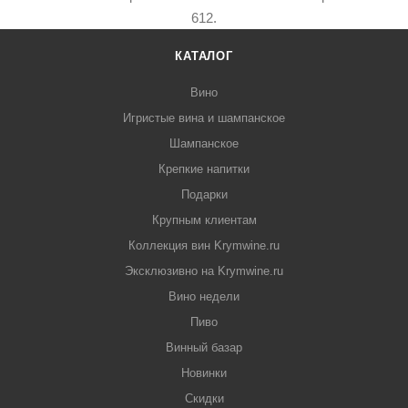
612.
КАТАЛОГ
Вино
Игристые вина и шампанское
Шампанское
Крепкие напитки
Подарки
Крупным клиентам
Коллекция вин Krymwine.ru
Эксклюзивно на Krymwine.ru
Вино недели
Пиво
Винный базар
Новинки
Скидки