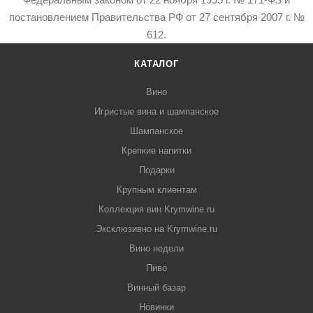
постановлением Правительства РФ от 27 сентября 2007 г. №
612.
КАТАЛОГ
Вино
Игристые вина и шампанское
Шампанское
Крепкие напитки
Подарки
Крупным клиентам
Коллекция вин Krymwine.ru
Эксклюзивно на Krymwine.ru
Вино недели
Пиво
Винный базар
Новинки