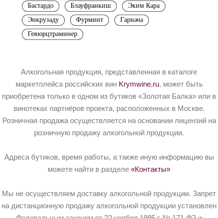
Бастардо
Блауфранкиш
Эким Кара
Энкрузаду
Фурминт
Гарнача
Гевюрцтраминер
Алкогольная продукция, представленная в каталоге
маркетплейса российских вин
Krymwine.ru
, может быть
приобретена только в одном из бутиков «Золотая Балка» или в
винотеках партнёров проекта, расположенных в Москве.
Розничная продажа осуществляется на основании лицензий на
розничную продажу алкогольной продукции.
Адреса бутиков, время работы, а также иную информацию вы
можете найти в разделе
«Контакты»
Мы не осуществляем доставку алкогольной продукции. Запрет
на дистанционную продажу алкогольной продукции установлен
Федеральным законом от 22 ноября 1995 г. № 171-ФЗ и