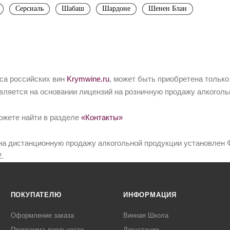
Серсиаль
Шабаш
Шардоне
Шенен Блан
йса российских вин
Krymwine.ru
, может быть приобретена только
вляется на основании лицензий на розничную продажу алкоголь
ожете найти в разделе
«Контакты»
на дистанционную продажу алкогольной продукции установлен Ф
.
ПОКУПАТЕЛЮ
ИНФОРМАЦИЯ
Оформление заказа
Винная Школа
Программа лояльности
Дегустации