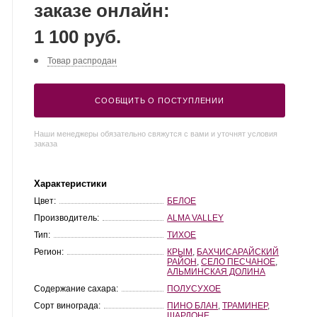
заказе онлайн:
1 100 руб.
Товар распродан
СООБЩИТЬ О ПОСТУПЛЕНИИ
Наши менеджеры обязательно свяжутся с вами и уточнят условия
заказа
Характеристики
Цвет:
БЕЛОЕ
Производитель:
ALMA VALLEY
Тип:
ТИХОЕ
Регион:
КРЫМ
,
БАХЧИСАРАЙСКИЙ
РАЙОН
,
СЕЛО ПЕСЧАНОЕ
,
АЛЬМИНСКАЯ ДОЛИНА
Содержание сахара:
ПОЛУСУХОЕ
Сорт винограда:
ПИНО БЛАН
,
ТРАМИНЕР
,
ШАРДОНЕ