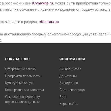
йса российских вин
Krymwine.ru
, может быть приобретена только
вляется на основании лицензий на розничную продажу алкоголь
ожете найти в разделе
«Контакты»
на дистанционную продажу алкогольной продукции установлен Ф
.
ПОКУПАТЕЛЮ
ИНФОРМАЦИЯ
Оформление заказа
Винная Школа
Программа лояльности
Дегустации
Культурный бонус
Винодельни
Корпоративным клиентам
Сорта винограда
Согласие на обработку
Блог
персональных данных
Карта сайта