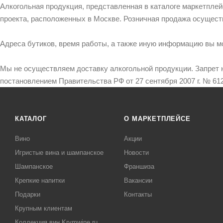
Алкогольная продукция, представленная в каталоге маркетпле
проекта, расположенных в Москве. Розничная продажа осущест
Адреса бутиков, время работы, а также иную информацию вы м
Мы не осуществляем доставку алкогольной продукции. Запрет 
постановлением Правительства РФ от 27 сентября 2007 г. № 612
КАТАЛОГ
О МАРКЕТПЛЕЙСЕ
Вино
Акции
Игристые вина и шампанское
Новости
Шампанское
Франшиза
Крепкие напитки
Вакансии
Подарки
Контакты
Крупным клиентам
Коллекция вин Krymwine.ru