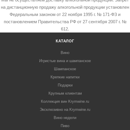
на дистанционную продажу алкогольной продукции установлен
Федеральным законом от 22 ноября 1995 г. № 171-ФЗ и
постановлением Правительства РФ от 27 сентября 2007 г. №
612.
КАТАЛОГ
Вино
Игристые вина и шампанское
Шампанское
Крепкие напитки
Подарки
Крупным клиентам
Коллекция вин Krymwine.ru
Эксклюзивно на Krymwine.ru
Вино недели
Пиво