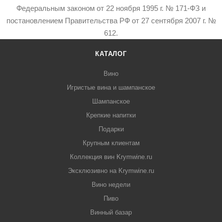
Федеральным законом от 22 ноября 1995 г. № 171-ФЗ и
постановлением Правительства РФ от 27 сентября 2007 г. №
612.
КАТАЛОГ
Вино
Игристые вина и шампанское
Шампанское
Крепкие напитки
Подарки
Крупным клиентам
Коллекция вин Krymwine.ru
Эксклюзивно на Krymwine.ru
Вино недели
Пиво
Винный базар