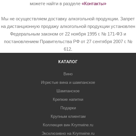
можете найти в разделе
«Контакты»
Мы не осуществляем доставку алкогольной продукции. Запрет
на дистанционную продажу алкогольной продукции установлен
Федеральным законом от 22 ноября 1995 г. № 171-ФЗ и
постановлением Правительства РФ от 27 сентября 2007 г. №
612.
КАТАЛОГ
Вино
Игристые вина и шампанское
Шампанское
Крепкие напитки
Подарки
Крупным клиентам
Коллекция вин Krymwine.ru
Эксклюзивно на Krymwine.ru