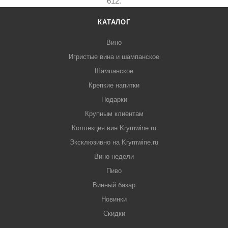
612.
КАТАЛОГ
Вино
Игристые вина и шампанское
Шампанское
Крепкие напитки
Подарки
Крупным клиентам
Коллекция вин Krymwine.ru
Эксклюзивно на Krymwine.ru
Вино недели
Пиво
Винный базар
Новинки
Скидки