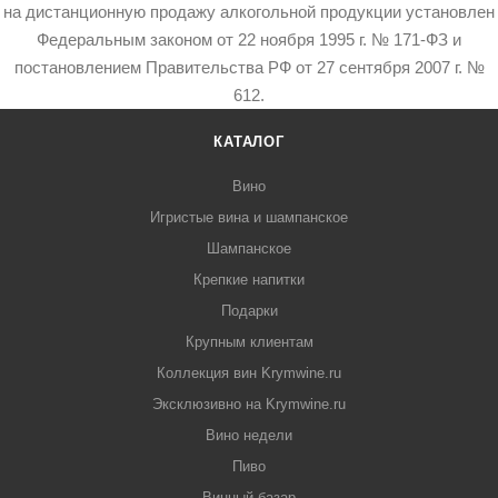
на дистанционную продажу алкогольной продукции установлен
Федеральным законом от 22 ноября 1995 г. № 171-ФЗ и
постановлением Правительства РФ от 27 сентября 2007 г. №
612.
КАТАЛОГ
Вино
Игристые вина и шампанское
Шампанское
Крепкие напитки
Подарки
Крупным клиентам
Коллекция вин Krymwine.ru
Эксклюзивно на Krymwine.ru
Вино недели
Пиво
Винный базар