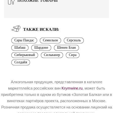
ПОХОЖИЕ ТОВАРЫ
ТАКЖЕ ИСКАЛИ:
Сары Пандас
Семильон
Серсиаль
Шабаш
Шардоне
Шенен Блан
Сибирьковый
Сильванер
Сира
Солдайя
Алкогольная продукция, представленная в каталоге
маркетплейса российских вин
Krymwine.ru
, может быть
приобретена только в одном из бутиков «Золотая Балка» или в
винотеках партнёров проекта, расположенных в Москве.
Розничная продажа осуществляется на основании лицензий на