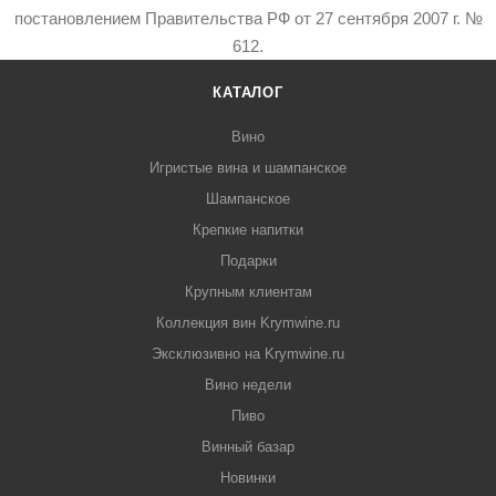
постановлением Правительства РФ от 27 сентября 2007 г. №
612.
КАТАЛОГ
Вино
Игристые вина и шампанское
Шампанское
Крепкие напитки
Подарки
Крупным клиентам
Коллекция вин Krymwine.ru
Эксклюзивно на Krymwine.ru
Вино недели
Пиво
Винный базар
Новинки