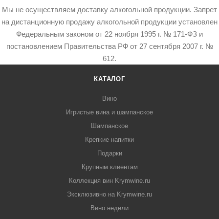
Мы не осуществляем доставку алкогольной продукции. Запрет
на дистанционную продажу алкогольной продукции установлен
Федеральным законом от 22 ноября 1995 г. № 171-ФЗ и
постановлением Правительства РФ от 27 сентября 2007 г. №
612.
КАТАЛОГ
Вино
Игристые вина и шампанское
Шампанское
Крепкие напитки
Подарки
Крупным клиентам
Коллекция вин Krymwine.ru
Эксклюзивно на Krymwine.ru
Вино недели