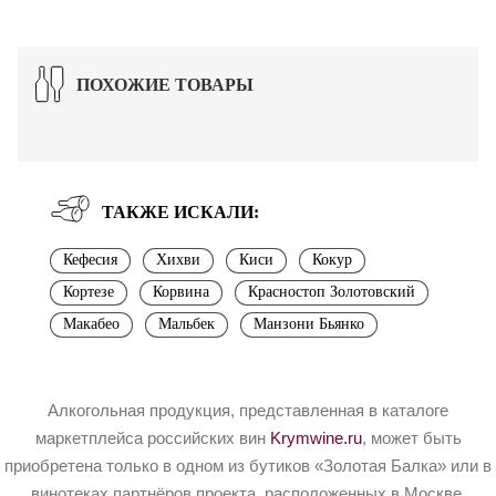
ПОХОЖИЕ ТОВАРЫ
ТАКЖЕ ИСКАЛИ:
Кефесия
Хихви
Киси
Кокур
Кортезе
Корвина
Красностоп Золотовский
Макабео
Мальбек
Манзони Бьянко
Алкогольная продукция, представленная в каталоге
маркетплейса российских вин
Krymwine.ru
, может быть
приобретена только в одном из бутиков «Золотая Балка» или в
винотеках партнёров проекта, расположенных в Москве.