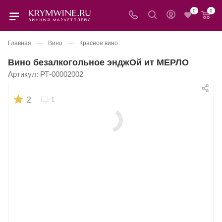
0
0
—
—
Главная
Вино
Красное вино
Вино безалкогольное энджОй ит МЕРЛО
Артикул:
РТ-00002002
2
1