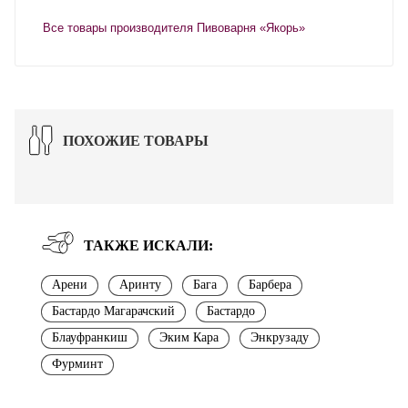
Все товары производителя Пивоварня «Якорь»
ПОХОЖИЕ ТОВАРЫ
ТАКЖЕ ИСКАЛИ:
Арени
Аринту
Бага
Барбера
Бастардо Магарачский
Бастардо
Блауфранкиш
Эким Кара
Энкрузаду
Фурминт