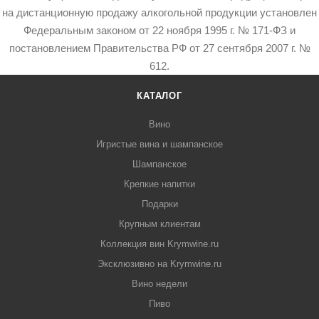
на дистанционную продажу алкогольной продукции установлен
Федеральным законом от 22 ноября 1995 г. № 171-ФЗ и
постановлением Правительства РФ от 27 сентября 2007 г. №
612.
КАТАЛОГ
Вино
Игристые вина и шампанское
Шампанское
Крепкие напитки
Подарки
Крупным клиентам
Коллекция вин Krymwine.ru
Эксклюзивно на Krymwine.ru
Вино недели
Пиво