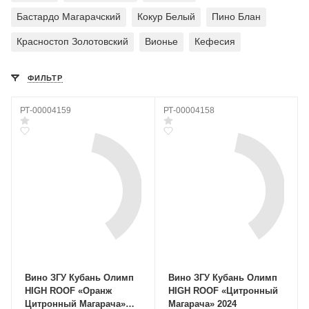
Бастардо Магарачский
Кокур Белый
Пино Блан
Красностоп Золотовский
Вионье
Кефесия
ФИЛЬТР
РТ-00004159
РТ-00004158
Вино ЗГУ Кубань Олимп
Вино ЗГУ Кубань Олимп
HIGH ROOF «Оранж
HIGH ROOF «Цитронный
Цитронный Магарача»
Магарача» 2024