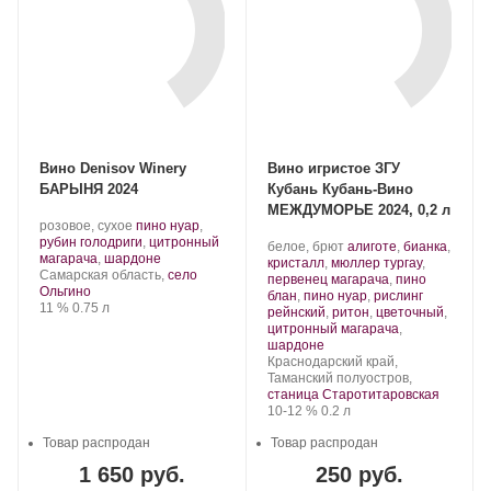
Вино Denisov Winery
Вино игристое ЗГУ
БАРЫНЯ 2024
Кубань Кубань-Вино
МЕЖДУМОРЬЕ 2024, 0,2 л
Производитель:
.
розовое, сухое
пино нуар
,
Denisov
Сорт
рубин голодриги
,
цитронный
Производитель:
.
белое, брют
алиготе
,
бианка
,
Winery.
винограда:
.
магарача
,
шардоне
Кубань-
Сорт
кристалл
,
мюллер тургау
,
Регион:
Самарская область,
село
Вино.
винограда:
первенец магарача
,
пино
Ольгино
блан
,
пино нуар
,
рислинг
Крепость
.
Объем
11 %
0.75 л
рейнский
,
ритон
,
цветочный
,
цитронный магарача
,
.
шардоне
Регион:
Краснодарский край,
Таманский полуостров,
станица Старотитаровская
Крепость
.
Объем
10-12 %
0.2 л
Товар распродан
Товар распродан
1 650 руб.
250 руб.