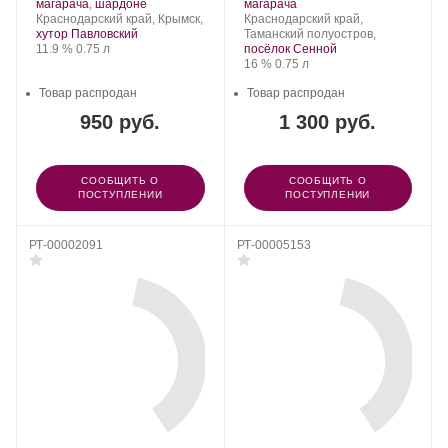
Winery.
.
винограда:
.
винограда:
магарача
,
шардоне
магарача
Регион:
Регион:
Краснодарский край, Крымск,
Краснодарский край,
хутор Павловский
Таманский полуостров,
Крепость
.
Объем
11.9 %
0.75 л
посёлок Сенной
Крепость
.
Объем
16 %
0.75 л
Товар распродан
Товар распродан
950 руб.
1 300 руб.
СООБЩИТЬ О
СООБЩИТЬ О
ПОСТУПЛЕНИИ
ПОСТУПЛЕНИИ
РТ-00002091
РТ-00005153