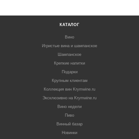
КАТАЛОГ
Вино
Игристые вина и шампанское
Шампанское
Крепкие напитки
Подарки
Крупным клиентам
Коллекция вин Krymwine.ru
Эксклюзивно на Krymwine.ru
Вино недели
Пиво
Винный базар
Новинки