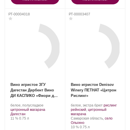
РТ-00004018
РТ-00003407
Вино игристое ЗГУ
Вино игристое Denisov
Дагестан Дербент Вино
Winery ПЕТНАТ «Цитрон
ДИ КАСПИКО «Фиори ди
Рислинг»
Маре»
Производитель:
.
Производитель:
.
белое, полусладкое
белое, экстра брют
рислинг
Дербент
Сорт
.
Denisov
Сорт
цитронный магарача
рейнский
,
цитронный
Вино.
Регион:
винограда:
Winery.
.
винограда:
Дагестан
магарача
Крепость
.
Объем
Регион:
11 %
0.75 л
Самарская область,
село
Ольгино
Крепость
.
Объем
10 %
0.75 л