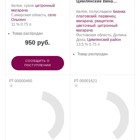
Цимлянские Вина
Производитель:
.
белое, сухое
цитронный
ЦИМЛЯНСКОЕ Ц
Denisov
.
Сорт
магарача
Производитель:
.
белое, полусладкое
бианка
,
Winery.
Регион:
винограда:
Самарская область,
село
Цимлянские
Сорт
платовский
,
первенец
Ольгино
Вина.
винограда:
магарача
,
ркацители
,
Крепость
.
Объем
11 %
0.75 л
цветочный
,
цитронный
.
магарача
Товар распродан
Регион:
Ростовская область, Долина
Дона,
Цимлянский район
950 руб.
Крепость
.
Объем
13.5 %
0.75 л
Товар распродан
СООБЩИТЬ О
ПОСТУПЛЕНИИ
РТ-00000460
РТ-00001621