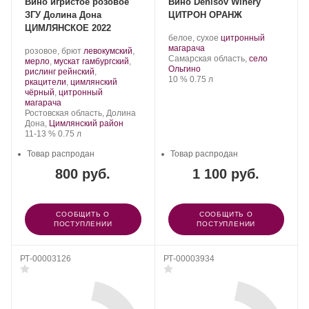
Вино игристое розовое
Вино Denisov Winery
ЗГУ Долина Дона
ЦИТРОН ОРАНЖ
ЦИМЛЯНСКОЕ 2022
Производитель:
.
белое, сухое
цитронный
Denisov
.
Сорт
магарача
Производитель:
.
розовое, брют
левокумский
,
Winery.
Регион:
винограда:
Самарская область,
село
Цимлянские
Сорт
мерло
,
мускат гамбургский
,
Ольгино
Вина.
винограда:
рислинг рейнский
,
Крепость
.
Объем
10 %
0.75 л
ркацители
,
цимлянский
чёрный
,
цитронный
.
магарача
Регион:
Ростовская область, Долина
Дона,
Цимлянский район
Крепость
.
Объем
11-13 %
0.75 л
Товар распродан
Товар распродан
800 руб.
1 100 руб.
СООБЩИТЬ О
СООБЩИТЬ О
ПОСТУПЛЕНИИ
ПОСТУПЛЕНИИ
РТ-00003126
РТ-00003934