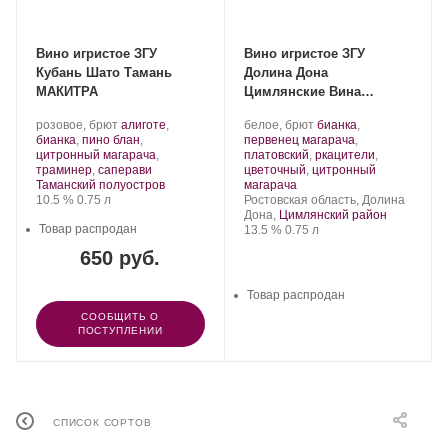
Вино игристое ЗГУ
Вино игристое ЗГУ
Кубань Шато Тамань
Долина Дона
МАКИТРА
Цимлянские Вина
ЦИМЛЯНСКОЕ Ц
Производитель:
.
Производитель:
.
розовое, брют
алиготе
,
белое, брют
бианка
,
Шато
Сорт
Цимлянские
Сорт
бианка
,
пино блан
,
первенец магарача
,
Тамань.
винограда:
Вина.
винограда:
цитронный магарача
,
платовский
,
ркацители
,
.
траминер
,
саперави
цветочный
,
цитронный
Регион:
.
Таманский полуостров
магарача
Крепость
.
Объем
Регион:
10.5 %
0.75 л
Ростовская область, Долина
Дона,
Цимлянский район
Товар распродан
Крепость
.
Объем
13.5 %
0.75 л
650 руб.
Товар распродан
СООБЩИТЬ О
ПОСТУПЛЕНИИ
СПИСОК СОРТОВ