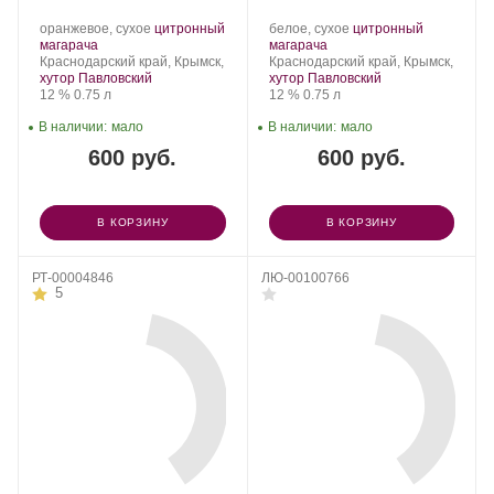
2024
Производитель:
.
Производитель:
.
оранжевое, сухое
цитронный
белое, сухое
цитронный
Olymp
.
Сорт
Olymp
.
Сорт
магарача
магарача
Winery.
Регион:
винограда:
Winery.
Регион:
винограда:
Краснодарский край, Крымск,
Краснодарский край, Крымск,
хутор Павловский
хутор Павловский
Крепость
.
Объем
Крепость
.
Объем
12 %
0.75 л
12 %
0.75 л
В наличии:
мало
В наличии:
мало
600 руб.
600 руб.
В КОРЗИНУ
В КОРЗИНУ
РТ-00004846
ЛЮ-00100766
5