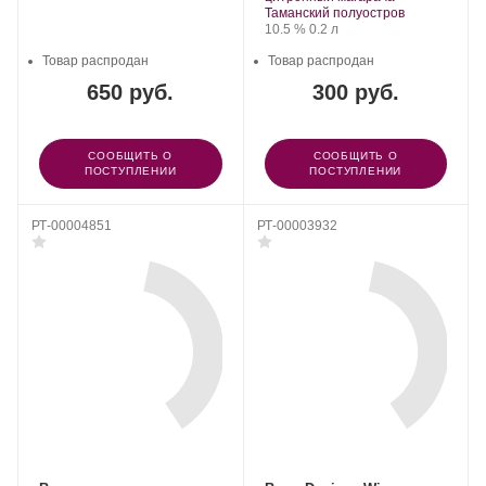
Регион:
Таманский полуостров
Крепость
.
Объем
10.5 %
0.2 л
Товар распродан
Товар распродан
650 руб.
300 руб.
СООБЩИТЬ О
СООБЩИТЬ О
ПОСТУПЛЕНИИ
ПОСТУПЛЕНИИ
РТ-00004851
РТ-00003932