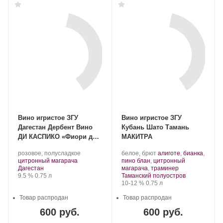
Вино игристое ЗГУ
Вино игристое ЗГУ
Дагестан Дербент Вино
Кубань Шато Тамань
ДИ КАСПИКО «Фиори ди
МАКИТРА
Маре»
Производитель:
.
Производитель:
.
розовое, полусладкое
белое, брют
алиготе
,
бианка
,
Дербент
.
Сорт
Шато
Сорт
цитронный магарача
пино блан
,
цитронный
Вино.
Регион:
винограда:
Тамань.
винограда:
.
Дагестан
магарача
,
траминер
Крепость
.
Объем
Регион:
9.5 %
0.75 л
Таманский полуостров
Крепость
.
Объем
10-12 %
0.75 л
Товар распродан
Товар распродан
600 руб.
600 руб.