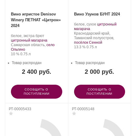
Вино игристое Denisov
Вино Узунов БУНТ 2024
Winery ПЕТНАТ «Цитрон»
Производитель:
.
белое, сухое
цитронный
2024
Узунов.
.
Сорт
магарача
Регион:
винограда:
Краснодарский край,
Производитель:
.
белое, экстра брют
Таманский полуостров,
Denisov
Сорт
.
цитронный магарача
посёлок Сенной
Winery.
Регион:
винограда:
Самарская область,
село
Крепость
.
Объем
13.3 %
0.75 л
Ольгино
Крепость
.
Объем
10 %
0.75 л
Товар распродан
Товар распродан
2 400 руб.
2 000 руб.
СООБЩИТЬ О
СООБЩИТЬ О
ПОСТУПЛЕНИИ
ПОСТУПЛЕНИИ
РТ-00005433
РТ-00005148