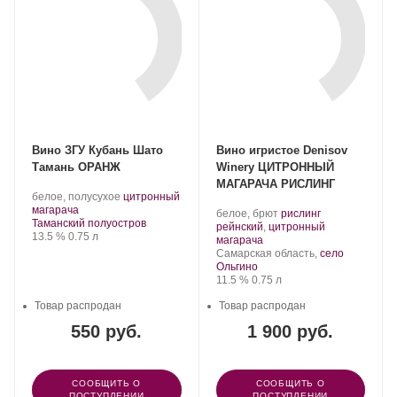
Вино ЗГУ Кубань Шато
Вино игристое Denisov
Тамань ОРАНЖ
Winery ЦИТРОННЫЙ
МАГАРАЧА РИСЛИНГ
Производитель:
.
белое, полусухое
цитронный
Шато
.
Сорт
магарача
Производитель:
.
белое, брют
рислинг
Тамань.
Регион:
винограда:
Таманский полуостров
Denisov
Сорт
рейнский
,
цитронный
Крепость
.
Объем
13.5 %
0.75 л
Winery.
.
винограда:
магарача
Регион:
Самарская область,
село
Ольгино
Крепость
.
Объем
11.5 %
0.75 л
Товар распродан
Товар распродан
550 руб.
1 900 руб.
СООБЩИТЬ О
СООБЩИТЬ О
ПОСТУПЛЕНИИ
ПОСТУПЛЕНИИ