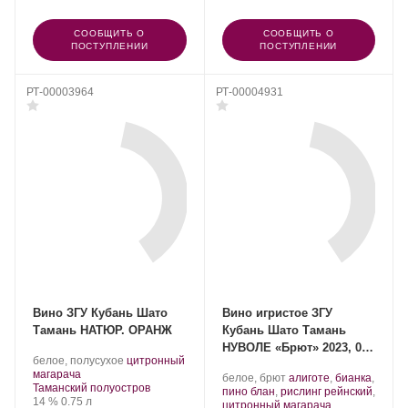
СООБЩИТЬ О
СООБЩИТЬ О
ПОСТУПЛЕНИИ
ПОСТУПЛЕНИИ
РТ-00003964
РТ-00004931
Вино ЗГУ Кубань Шато
Вино игристое ЗГУ
Тамань НАТЮР. ОРАНЖ
Кубань Шато Тамань
НУВОЛЕ «Брют» 2023, 0.2
Производитель:
.
белое, полусухое
цитронный
л
Шато
.
Сорт
магарача
Производитель:
.
белое, брют
алиготе
,
бианка
,
Тамань.
Регион:
винограда:
Таманский полуостров
Шато
Сорт
пино блан
,
рислинг рейнский
,
Крепость
.
Объем
14 %
0.75 л
Тамань.
винограда:
.
цитронный магарача