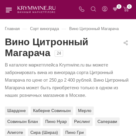
0
0
—
—
Главная
Сорт винограда
Вино Цитронный Магарача
Вино Цитронный
Магарача
24
В каталоге маркетплейса Krymwine.ru вы можете
забронировать вина из винограда сорта Цитронный
Магарача по цене от 250 до 2 400 рублей. Вино Цитронный
Магарача может быть приобретено только в одном из
наших розничных магазинов в Москве.
Шардоне
Каберне Совиньон
Мерло
Совиньон Блан
Пино Нуар
Рислинг
Саперави
Алиготе
Сира (Шираз)
Пино Гри