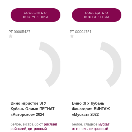
СООБЩИТЬ О
СООБЩИТЬ О
ПОСТУПЛЕНИИ
ПОСТУПЛЕНИИ
РТ-00005427
РТ-00004751
Вино игристое ЗГУ
Вино ЗГУ Кубань
Кубань Олимп ПЕТНАТ
Фанагория ВИНТАЖ
«Авторское» 2024
«Мускат» 2022
Производитель:
.
Производитель:
.
белое, экстра брют
рислинг
белое, сладкое
мускат
Olymp
Сорт
Фанагория.
Сорт
рейнский
,
цитронный
оттонель
,
цитронный