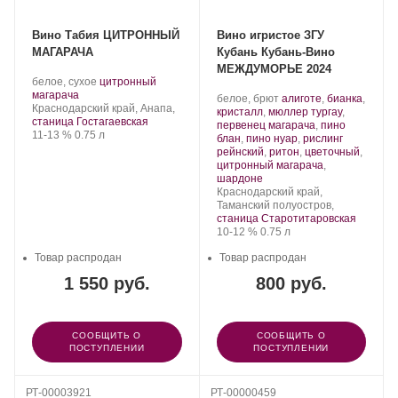
Вино Табия ЦИТРОННЫЙ
Вино игристое ЗГУ
МАГАРАЧА
Кубань Кубань-Вино
МЕЖДУМОРЬЕ 2024
Производитель:
.
белое, сухое
цитронный
Табия.
.
Сорт
магарача
Производитель:
.
белое, брют
алиготе
,
бианка
,
Регион:
винограда:
Краснодарский край, Анапа,
Кубань-
Сорт
кристалл
,
мюллер тургау
,
станица Гостагаевская
Вино.
винограда:
первенец магарача
,
пино
Крепость
.
Объем
11-13 %
0.75 л
блан
,
пино нуар
,
рислинг
рейнский
,
ритон
,
цветочный
,
цитронный магарача
,
.
шардоне
Регион:
Краснодарский край,
Таманский полуостров,
станица Старотитаровская
Крепость
.
Объем
10-12 %
0.75 л
Товар распродан
Товар распродан
1 550 руб.
800 руб.
СООБЩИТЬ О
СООБЩИТЬ О
ПОСТУПЛЕНИИ
ПОСТУПЛЕНИИ
РТ-00003921
РТ-00000459