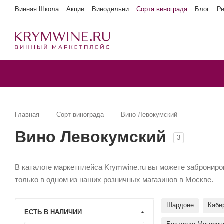
Винная Школа
Акции
Винодельни
Сорта винограда
Блог
Р
—
—
Главная
Сорт винограда
Вино Левокумский
Вино Левокумский
3
В каталоге маркетплейса Krymwine.ru вы можете заброниров
только в одном из наших розничных магазинов в Москве.
Шардоне
Кабе
ЕСТЬ В НАЛИЧИИ