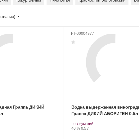
ский
Кокур Белый
Пино Блан
Красностоп Золотовский
Ви
бывание)
РТ-00004977
Водка выдержанная виноград
адная Граппа ДИКИЙ
Граппа ДИКИЙ АБОРИГЕН 0.5л
5л
Производитель:
.
.
левокумский
КВКЗ
Сорт
Крепость
.
Объем
40 %
0.5 л
«Бахчисарай».
винограда: