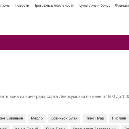
егионы
Новости
Программа лояльности
Культурный бонус
Франши
ать вина из винограда сорта Левокумский по цене от 800 до 1 
рне Совиньон
Мерло
Совиньон Блан
Пино Нуар
Рислинг