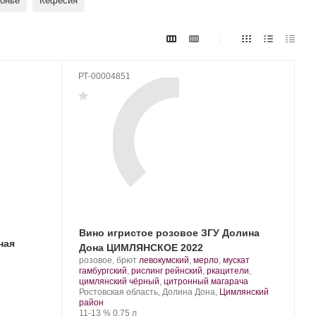
онье
Кефесия
РТ-00004851
Вино игристое розовое ЗГУ Долина
ная
Дона ЦИМЛЯНСКОЕ 2022
Производитель:
.
розовое, брют
левокумский
,
мерло
,
мускат
Цимлянские
Сорт
гамбургский
,
рислинг рейнский
,
ркацители
,
Вина.
винограда:
.
цимлянский чёрный
,
цитронный магарача
Регион:
Ростовская область, Долина Дона,
Цимлянский
район
Крепость
.
Объем
11-13 %
0.75 л