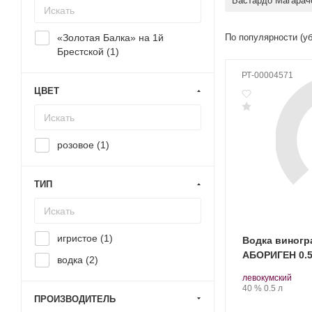
Бастардо Магарач
«Золотая Балка» на 1й
По популярности (у
Брестской (
1
)
РТ-00004571
ЦВЕТ
розовое (
1
)
ТИП
игристое (
1
)
Водка виногр
АБОРИГЕН 0.
водка (
2
)
Производитель:
.
.
левокумский
КВКЗ
Сорт
Крепость
.
Объем
40 %
0.5 л
«Бахчисарай».
винограда:
ПРОИЗВОДИТЕЛЬ