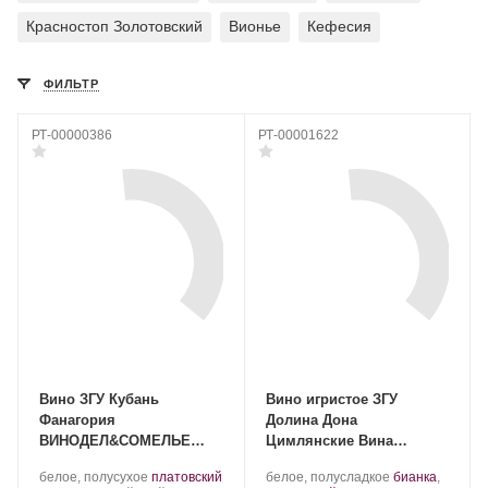
Красностоп Золотовский
Вионье
Кефесия
ФИЛЬТР
РТ-00000386
РТ-00001622
Вино ЗГУ Кубань
Вино игристое ЗГУ
Фанагория
Долина Дона
ВИНОДЕЛ&СОМЕЛЬЕ
Цимлянские Вина
«Платовский»
ЦИМЛЯНСКОЕ Ц
Производитель:
.
.
Производитель:
.
белое, полусухое
платовский
белое, полусладкое
бианка
,