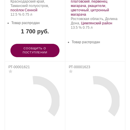
Фанагория.
Регион:
Сорт
Цимлянские
Сорт
Краснодарский край,
платовский
,
первенец
винограда:
Вина.
винограда:
Таманский полуостров,
магарача
,
ркацители
,
посёлок Сенной
цветочный
,
цитронный
Крепость
.
Объем
.
12.5 %
0.75 л
магарача
Регион:
Ростовская область, Долина
Товар распродан
Дона,
Цимлянский район
Крепость
.
Объем
13.5 %
0.75 л
1 700 руб.
Товар распродан
СООБЩИТЬ О
ПОСТУПЛЕНИИ
РТ-00001621
РТ-00001623