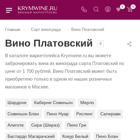
0
0
—
—
Главная
Сорт винограда
Вино Платовский
Вино Платовский
4
В каталоге маркетплейса Krymwine.ru вы можете
забронировать вина из винограда сорта Платовский по
цене от 1 700 рублей. Вино Платовский может быть
приобретено только в одном из наших розничных
магазинов в Москве.
Шардоне
Каберне Совиньон
Мерло
Совиньон Блан
Пино Нуар
Рислинг
Саперави
Алиготе
Сира (Шираз)
Пино Гри
Бастардо Магарачский
Кокур Белый
Пино Блан