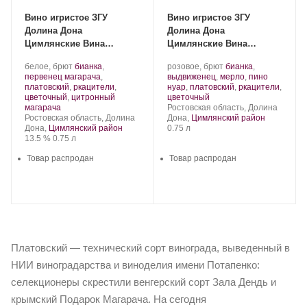
Вино игристое ЗГУ
Вино игристое ЗГУ
Долина Дона
Долина Дона
Цимлянские Вина
Цимлянские Вина
ЦИМЛЯНСКОЕ Ц
ЦИМЛЯНСКОЕ
Производитель:
.
Производитель:
.
белое, брют
бианка
,
розовое, брют
бианка
,
Цимлянские
Сорт
Цимлянские
Сорт
первенец магарача
,
выдвиженец
,
мерло
,
пино
Вина.
винограда:
Вина.
винограда:
платовский
,
ркацители
,
нуар
,
платовский
,
ркацители
,
.
цветочный
,
цитронный
цветочный
.
Регион:
магарача
Ростовская область, Долина
Регион:
Ростовская область, Долина
Дона,
Цимлянский район
Объем
Дона,
Цимлянский район
0.75 л
Крепость
.
Объем
13.5 %
0.75 л
Товар распродан
Товар распродан
Платовский — технический сорт винограда, выведенный в
НИИ виноградарства и виноделия имени Потапенко:
селекционеры скрестили венгерский сорт Зала Дендь и
крымский Подарок Магарача. На сегодня