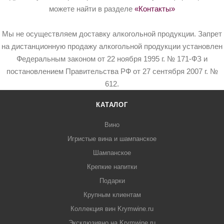
можете найти в разделе
«Контакты»
Мы не осуществляем доставку алкогольной продукции. Запрет
на дистанционную продажу алкогольной продукции установлен
Федеральным законом от 22 ноября 1995 г. № 171-ФЗ и
постановлением Правительства РФ от 27 сентября 2007 г. №
612.
КАТАЛОГ
Вино
Игристые вина и шампанское
Шампанское
Крепкие напитки
Подарки
Крупным клиентам
Коллекция вин Krymwine.ru
Эксклюзивно на Krymwine.ru