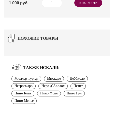
1 000
руб.
В КОРЗИНУ
ПОХОЖИЕ ТОВАРЫ
ТАКЖЕ ИСКАЛИ:
Мюллер Тургау
Мюскаде
Неббиоло
Негроамаро
Неро д’Аволол
Петит
Пино Блан
Пино Фран
Пино Гри
Пино Менье