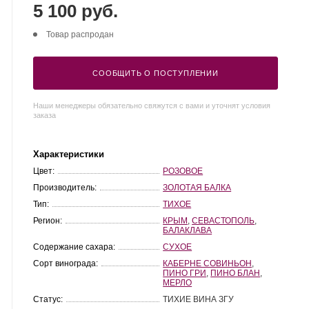
5 100 руб.
Товар распродан
СООБЩИТЬ О ПОСТУПЛЕНИИ
Наши менеджеры обязательно свяжутся с вами и уточнят условия
заказа
Характеристики
Цвет:
РОЗОВОЕ
Производитель:
ЗОЛОТАЯ БАЛКА
Тип:
ТИХОЕ
Регион:
КРЫМ
,
СЕВАСТОПОЛЬ
,
БАЛАКЛАВА
Содержание сахара:
СУХОЕ
Сорт винограда:
КАБЕРНЕ СОВИНЬОН
,
ПИНО ГРИ
,
ПИНО БЛАН
,
МЕРЛО
Статус:
ТИХИЕ ВИНА ЗГУ