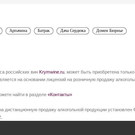
Арпачина
Батрак
Дача Сердюка
Домен Бюрнье
йса российских вин
Krymwine.ru
, может быть приобретена только
вляется на основании лицензий на розничную продажу алкоголь
ожете найти в разделе
«Контакты»
на дистанционную продажу алкогольной продукции установлен Ф
.