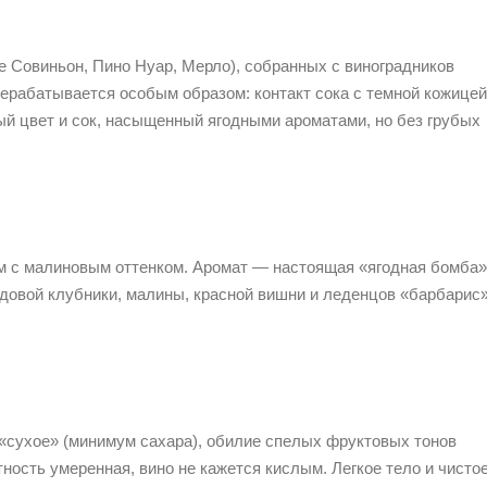
е Совиньон, Пино Нуар, Мерло), собранных с виноградников
ерабатывается особым образом: контакт сока с темной кожицей
ый цвет и сок, насыщенный ягодными ароматами, но без грубых
м с малиновым оттенком. Аромат — настоящая «ягодная бомба»
адовой клубники, малины, красной вишни и леденцов «барбарис»
 «сухое» (минимум сахара), обилие спелых фруктовых тонов
ность умеренная, вино не кажется кислым. Легкое тело и чисто